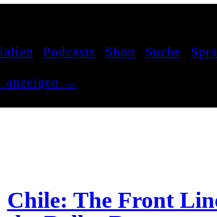
ialien
Podcasts
Shop
Suche
Spr
el anzeigen →
Chile: The Front Li