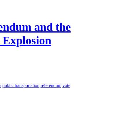
rendum and the
l Explosion
s
public transportation
referendum
vote