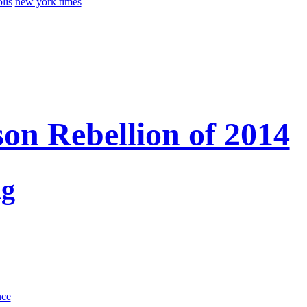
lis
new york times
on Rebellion of 2014
ng
nce