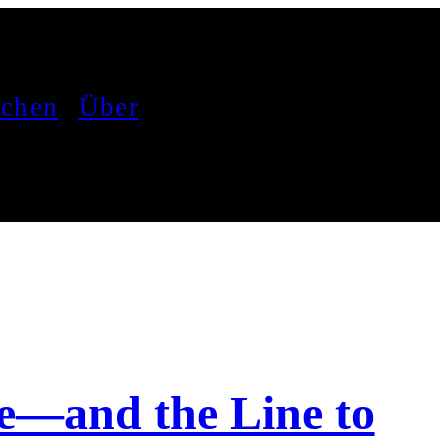
achen
Über
ne—and the Line to