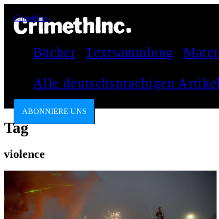
CrimethInc.
Bücher
Textsammlung
Mater
Alle deutschsprachigen Artik
ABONNIERE UNS
Tag
violence