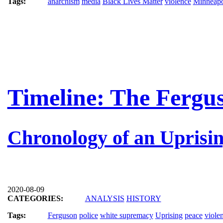
Tags:
anarchism
media
Black Lives Matter
violence
Minneapo
Timeline: The Fergus
Chronology of an Uprisi
2020-08-09
CATEGORIES:
ANALYSIS
HISTORY
Tags:
Ferguson
police
white supremacy
Uprising
peace
viole