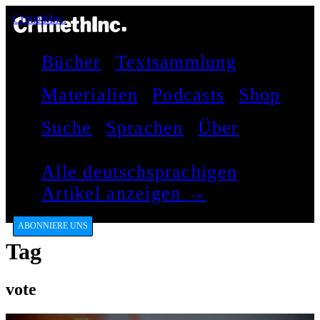
CrimethInc.
Bücher
Textsammlung
Materialien
Podcasts
Shop
Suche
Sprachen
Über
Alle deutschsprachigen
Artikel anzeigen →
ABONNIERE UNS
Tag
vote