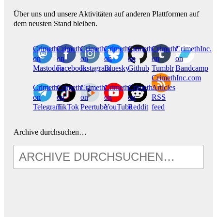
Über uns und unsere Aktivitäten auf anderen Plattformen auf
dem neusten Stand bleiben.
CrimethInc.
Crimethinc.
Crimethinc.
Crimethinc.
CrimethInc.
CrimethInc.
CrimethInc.
on
on
on
on
on
on
on
Mastodon
Facebook
Instagram
Bluesky
Github
Tumblr
Bandcamp
CrimethInc.com
CrimethInc.
Crimethinc.
CrimethInc.
CrimethInc.
CrimethInc.
Articles
on
on
on
on
on
RSS
Telegram
TikTok
Peertube
YouTube
Reddit
feed
Archive durchsuchen…