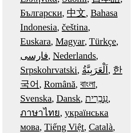
Български
中文
Bahasa
Indonesia
čeština
Euskara
Magyar
Türkçe
فارسی
Nederlands
Srpskohrvatski
한
국어
Română
বাংলা
Svenska
Dansk
עִבְרִית
ภาษาไทย
українська
мова
Tiếng Việt
Català