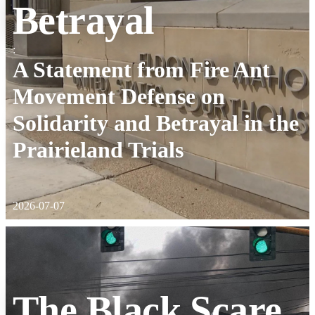
Betrayal
:
A Statement from Fire Ant
Movement Defense on
Solidarity and Betrayal in the
Prairieland Trials
2026-07-07
The Black Scare