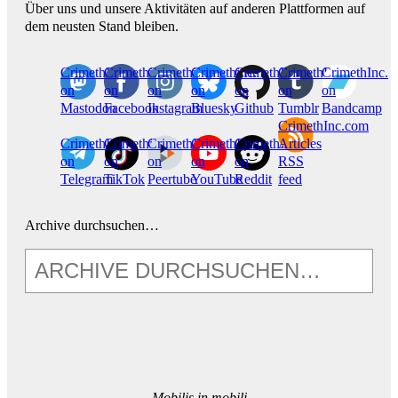
Über uns und unsere Aktivitäten auf anderen Plattformen auf
dem neusten Stand bleiben.
CrimethInc.
Crimethinc.
Crimethinc.
Crimethinc.
CrimethInc.
CrimethInc.
CrimethInc.
on
on
on
on
on
on
on
Mastodon
Facebook
Instagram
Bluesky
Github
Tumblr
Bandcamp
CrimethInc.com
CrimethInc.
Crimethinc.
CrimethInc.
CrimethInc.
CrimethInc.
Articles
on
on
on
on
on
RSS
Telegram
TikTok
Peertube
YouTube
Reddit
feed
Archive durchsuchen…
Mobilis in mobili