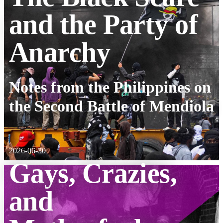
and the Party of
Anarchy
:
Notes from the Philippines on
the Second Battle of Mendiola
2026-06-30
Gays, Crazies,
and