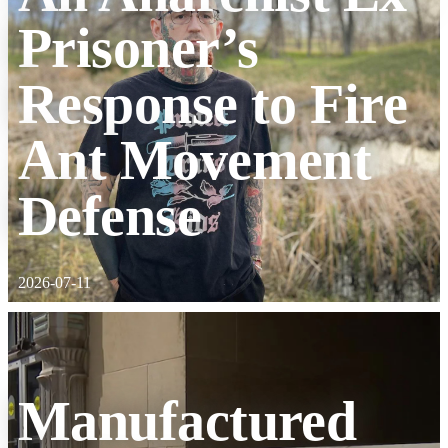
Prisoner’s
Response to Fire
Ant Movement
Defense
2026-07-11
Manufactured