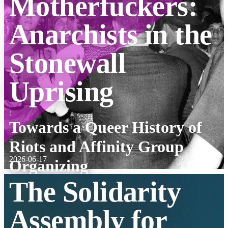
Motherfuckers:
Anarchists in the
Stonewall
Uprising
:
Towards a Queer History of
Riots and Affinity Group
2026-06-17
Organizing
The Solidarity
Assembly for