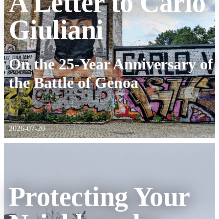
A Letter to Carlo
Giuliani
:
On the 25-Year Anniversary of
the Battle of Genoa
2026-07-20
Protecting Your