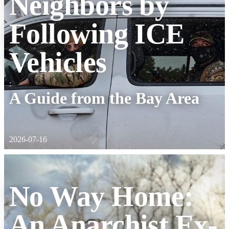
Neighbors by
Following ICE
Vehicles
:
A Guide from the Bay Area
2026-07-16
No Way Home:
An Anarchist Ex-