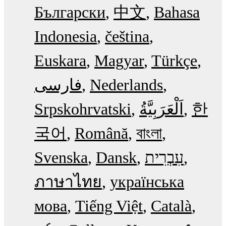
Български
中文
Bahasa
Indonesia
čeština
Euskara
Magyar
Türkçe
فارسی
Nederlands
Srpskohrvatski
한
국어
Română
বাংলা
Svenska
Dansk
עִבְרִית
ภาษาไทย
українська
мова
Tiếng Việt
Català