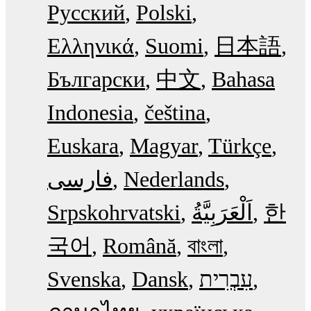
Русский
Polski
Ελληνικά
Suomi
日本語
Български
中文
Bahasa
Indonesia
čeština
Euskara
Magyar
Türkçe
فارسی
Nederlands
Srpskohrvatski
한
국어
Română
বাংলা
Svenska
Dansk
עִבְרִית