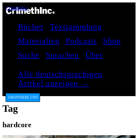
CrimethInc.
Bücher
Textsammlung
Materialien
Podcasts
Shop
Suche
Sprachen
Über
Alle deutschsprachigen
Artikel anzeigen →
ABONNIERE UNS
Tag
hardcore