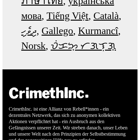
ภาษาไทย
українська
мова
Tiếng Việt
Català
ދިވެހި
Gallego
Kurmancî
Norsk
ᜏᜒᜃᜅ᜔ ᜆᜄᜎᜓᜄ᜔
CrimethInc. ist eine Allianz von Rebell*innen - ein
dezentrales Netzwerk, das sich zu anonymen kollektiven
Aktionen verpflichtet hat - ein Ausbruch aus den
Gefängnissen unserer Zeit. Wir streben danach, unser Leben
und unsere Welt nach den Prinzipien der Selbstbestimmung