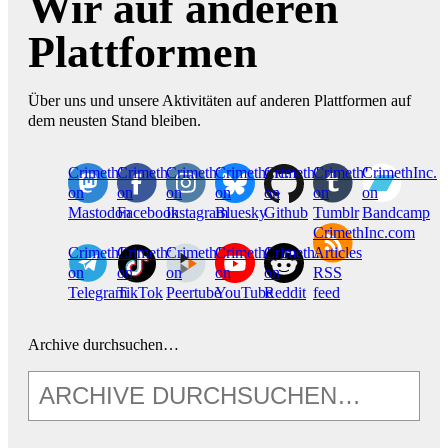
Wir auf anderen
Plattformen
Über uns und unsere Aktivitäten auf anderen Plattformen auf
dem neusten Stand bleiben.
CrimethInc.
Crimethinc.
Crimethinc.
Crimethinc.
CrimethInc.
CrimethInc.
CrimethInc.
on
on
on
on
on
on
on
Mastodon
Facebook
Instagram
Bluesky
Github
Tumblr
Bandcamp
CrimethInc.com
CrimethInc.
Crimethinc.
CrimethInc.
CrimethInc.
CrimethInc.
Articles
on
on
on
on
on
RSS
Telegram
TikTok
Peertube
YouTube
Reddit
feed
Archive durchsuchen…