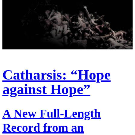
Catharsis: “Hope
against Hope”
A New Full-Length
Record from an