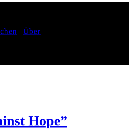
achen
Über
ainst Hope”