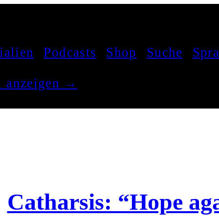
ialien
Podcasts
Shop
Suche
Spr
el anzeigen →
Catharsis: “Hope ag