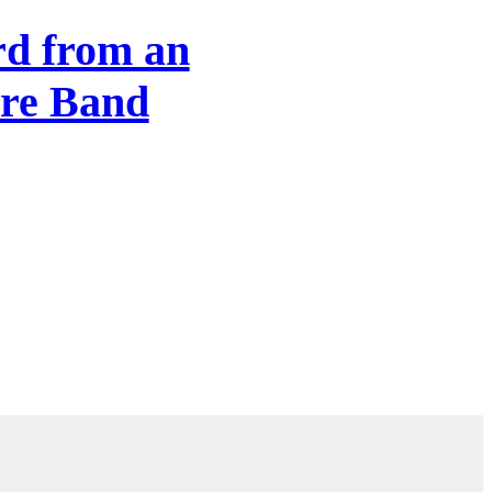
rd from an
re Band