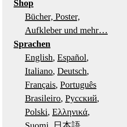
Shop
Bücher, Poster,
Aufkleber und mehr…
Sprachen
English
Español
Italiano
Deutsch
Français
Português
Brasileiro
Русский
Polski
Ελληνικά
Suomi
日本語