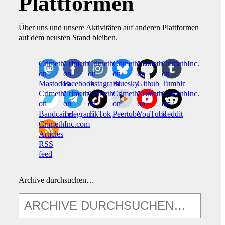
Plattformen
Über uns und unsere Aktivitäten auf anderen Plattformen
auf dem neusten Stand bleiben.
CrimethInc.
Crimethinc.
Crimethinc.
Crimethinc.
CrimethInc.
CrimethInc.
on
on
on
on
on
on
Mastodon
Facebook
Instagram
Bluesky
Github
Tumblr
CrimethInc.
CrimethInc.
Crimethinc.
CrimethInc.
CrimethInc.
CrimethInc.
on
on
on
on
on
on
Bandcamp
Telegram
TikTok
Peertube
YouTube
Reddit
CrimethInc.com
Articles
RSS
feed
Archive durchsuchen…