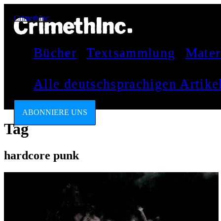
CrimethInc.
Bücher
Textsammlung
Mater
Alle deutschsprachigen Artik
ABONNIERE UNS
Tag
hardcore punk