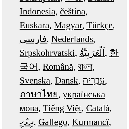
Indonesia
čeština
Euskara
Magyar
Türkçe
فارسی
Nederlands
Srpskohrvatski
한
국어
Română
বাংলা
Svenska
Dansk
עִבְרִית
ภาษาไทย
українська
мова
Tiếng Việt
Català
ދިވެހި
Gallego
Kurmancî