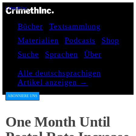
CrimethInc.
Bücher
Textsammlung
Materialien
Podcasts
Shop
Suche
Sprachen
Über
Alle deutschsprachigen
Artikel anzeigen →
ABONNIERE UNS
One Month Until