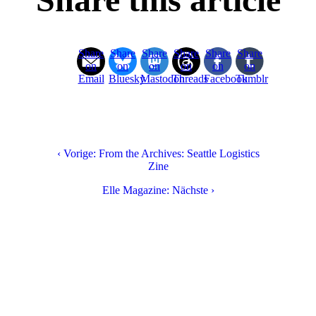
Share
Share
Share
Share
Share
Share
on
on
on
on
on
on
Email
Bluesky
Mastodon
Threads
Facebook
Tumblr
‹ Vorige: From the Archives: Seattle Logistics
Zine
Elle Magazine: Nächste ›