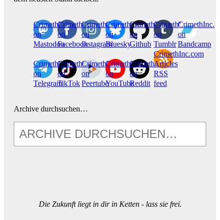
CrimethInc.
Crimethinc.
Crimethinc.
Crimethinc.
CrimethInc.
CrimethInc.
CrimethInc.
on
on
on
on
on
on
on
Mastodon
Facebook
Instagram
Bluesky
Github
Tumblr
Bandcamp
CrimethInc.com
CrimethInc.
Crimethinc.
CrimethInc.
CrimethInc.
CrimethInc.
Articles
on
on
on
on
on
RSS
Telegram
TikTok
Peertube
YouTube
Reddit
feed
Archive durchsuchen…
Die Zukunft liegt in dir in Ketten - lass sie frei.