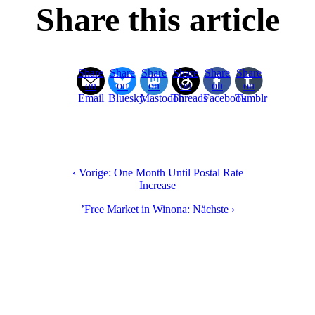
Share this article
Share
Share
Share
Share
Share
Share
on
on
on
on
on
on
Email
Bluesky
Mastodon
Threads
Facebook
Tumblr
‹ Vorige: One Month Until Postal Rate
Increase
’Free Market in Winona: Nächste ›