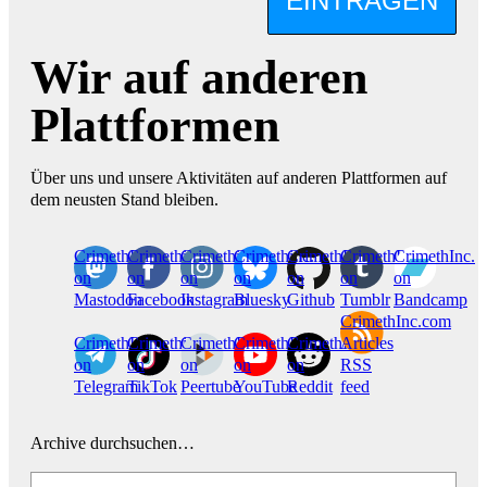
EINTRAGEN
Wir auf anderen
Plattformen
Über uns und unsere Aktivitäten auf anderen Plattformen auf
dem neusten Stand bleiben.
CrimethInc.
Crimethinc.
Crimethinc.
Crimethinc.
CrimethInc.
CrimethInc.
CrimethInc.
on
on
on
on
on
on
on
Mastodon
Facebook
Instagram
Bluesky
Github
Tumblr
Bandcamp
CrimethInc.com
CrimethInc.
Crimethinc.
CrimethInc.
CrimethInc.
CrimethInc.
Articles
on
on
on
on
on
RSS
Telegram
TikTok
Peertube
YouTube
Reddit
feed
Archive durchsuchen…