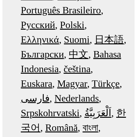
Português Brasileiro
Русский
Polski
Ελληνικά
Suomi
日本語
Български
中文
Bahasa
Indonesia
čeština
Euskara
Magyar
Türkçe
فارسی
Nederlands
Srpskohrvatski
한
국어
Română
বাংলা