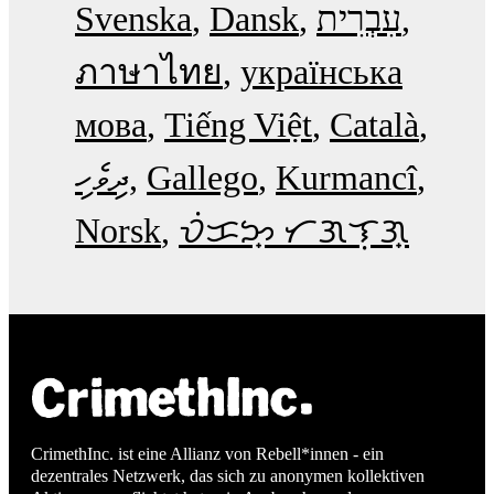
Svenska
Dansk
עִבְרִית
ภาษาไทย
українська
мова
Tiếng Việt
Català
ދިވެހި
Gallego
Kurmancî
Norsk
ᜏᜒᜃᜅ᜔ ᜆᜄᜎᜓᜄ᜔
CrimethInc. ist eine Allianz von Rebell*innen - ein
dezentrales Netzwerk, das sich zu anonymen kollektiven