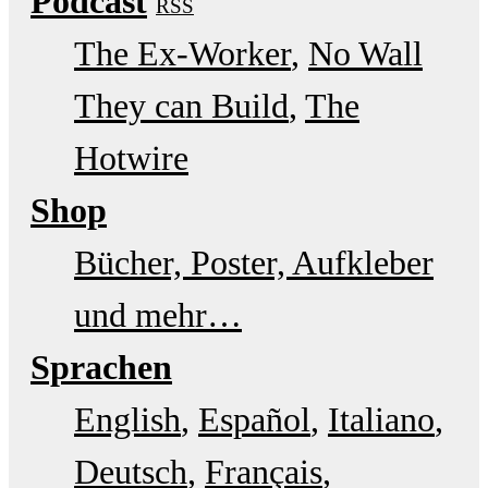
Podcast
RSS
The Ex-Worker
No Wall
They can Build
The
Hotwire
Shop
Bücher, Poster, Aufkleber
und mehr…
Sprachen
English
Español
Italiano
Deutsch
Français