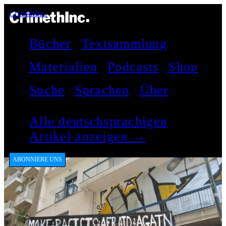
CrimethInc.
Bücher
Textsammlung
Materialien
Podcasts
Shop
Suche
Sprachen
Über
Alle deutschsprachigen
Artikel anzeigen →
ABONNIERE UNS