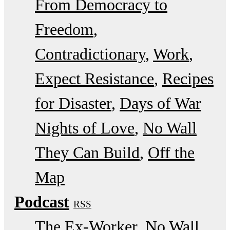
From Democracy to
Freedom
Contradictionary
Work
Expect Resistance
Recipes
for Disaster
Days of War
Nights of Love
No Wall
They Can Build
Off the
Map
Podcast
RSS
The Ex-Worker
No Wall