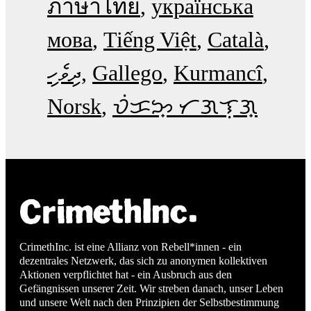
ภาษาไทย
українська
мова
Tiếng Việt
Català
ދިވެހި
Gallego
Kurmancî
Norsk
ᜏᜒᜃᜅ᜔ ᜆᜄᜎᜓᜄ᜔
CrimethInc. ist eine Allianz von Rebell*innen - ein
dezentrales Netzwerk, das sich zu anonymen kollektiven
Aktionen verpflichtet hat - ein Ausbruch aus den
Gefängnissen unserer Zeit. Wir streben danach, unser Leben
und unsere Welt nach den Prinzipien der Selbstbestimmung