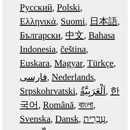
Русский
Polski
Ελληνικά
Suomi
日本語
Български
中文
Bahasa
Indonesia
čeština
Euskara
Magyar
Türkçe
فارسی
Nederlands
Srpskohrvatski
한
국어
Română
বাংলা
Svenska
Dansk
עִבְרִית