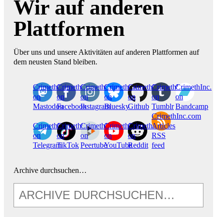
Wir auf anderen
Plattformen
Über uns und unsere Aktivitäten auf anderen Plattformen auf
dem neusten Stand bleiben.
CrimethInc.
Crimethinc.
Crimethinc.
Crimethinc.
CrimethInc.
CrimethInc.
CrimethInc.
on
on
on
on
on
on
on
Mastodon
Facebook
Instagram
Bluesky
Github
Tumblr
Bandcamp
CrimethInc.com
CrimethInc.
Crimethinc.
CrimethInc.
CrimethInc.
CrimethInc.
Articles
on
on
on
on
on
RSS
Telegram
TikTok
Peertube
YouTube
Reddit
feed
Archive durchsuchen…