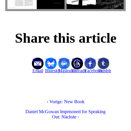
Share this article
Share
Share
Share
Share
Share
Share
on
on
on
on
on
on
Email
Bluesky
Mastodon
Threads
Facebook
Tumblr
‹ Vorige: New Book
Daniel McGowan Imprisoned for Speaking
Out: Nächste ›