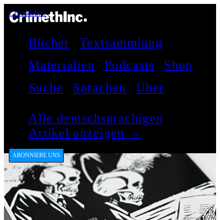
CrimethInc.
Bücher
Textsammlung
Materialien
Podcasts
Shop
Suche
Sprachen
Über
Alle deutschsprachigen
Artikel anzeigen →
ABONNIERE UNS