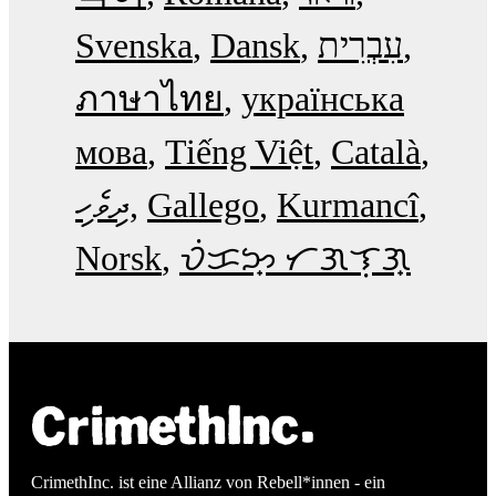
Svenska
Dansk
עִבְרִית
ภาษาไทย
українська
мова
Tiếng Việt
Català
ދިވެހި
Gallego
Kurmancî
Norsk
ᜏᜒᜃᜅ᜔ ᜆᜄᜎᜓᜄ᜔
CrimethInc. ist eine Allianz von Rebell*innen - ein