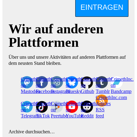
EINTRAGEN
Wir auf anderen
Plattformen
Über uns und unsere Aktivitäten auf anderen Plattformen auf
dem neusten Stand bleiben.
CrimethInc.
Crimethinc.
Crimethinc.
Crimethinc.
CrimethInc.
CrimethInc.
CrimethInc.
on
on
on
on
on
on
on
Mastodon
Facebook
Instagram
Bluesky
Github
Tumblr
Bandcamp
CrimethInc.com
CrimethInc.
Crimethinc.
CrimethInc.
CrimethInc.
CrimethInc.
Articles
on
on
on
on
on
RSS
Telegram
TikTok
Peertube
YouTube
Reddit
feed
Archive durchsuchen…