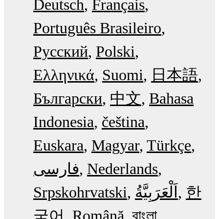
Deutsch
Français
Português Brasileiro
Русский
Polski
Ελληνικά
Suomi
日本語
Български
中文
Bahasa
Indonesia
čeština
Euskara
Magyar
Türkçe
فارسی
Nederlands
Srpskohrvatski
한
국어
Română
বাংলা