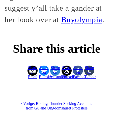
suggest y’all take a gander at
her book over at
Buyolympia
.
Share this article
Share
Share
Share
Share
Share
Share
on
on
on
on
on
on
Email
Bluesky
Mastodon
Threads
Facebook
Tumblr
‹ Vorige: Rolling Thunder Seeking Accounts
from G8 and Ungdomshuset Protesters