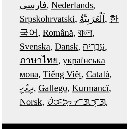
فارسی
Nederlands
Srpskohrvatski
한
국어
Română
বাংলা
Svenska
Dansk
עִבְרִית
ภาษาไทย
українська
мова
Tiếng Việt
Català
ދިވެހި
Gallego
Kurmancî
Norsk
ᜏᜒᜃᜅ᜔ ᜆᜄᜎᜓᜄ᜔