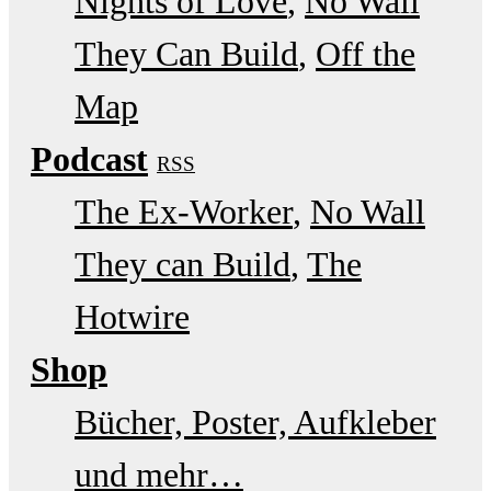
Nights of Love
No Wall
They Can Build
Off the
Map
Podcast
RSS
The Ex-Worker
No Wall
They can Build
The
Hotwire
Shop
Bücher, Poster, Aufkleber
und mehr…