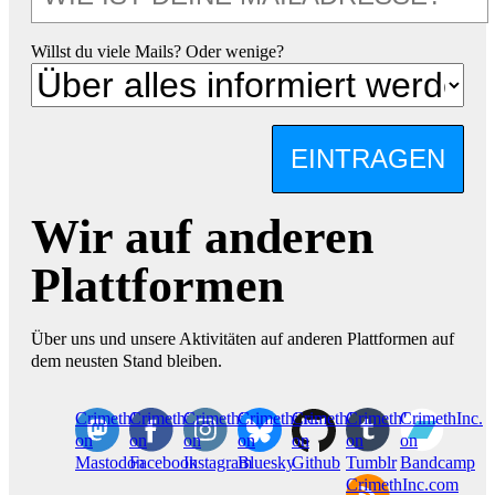
Willst du viele Mails? Oder wenige?
EINTRAGEN
Wir auf anderen
Plattformen
Über uns und unsere Aktivitäten auf anderen Plattformen auf
dem neusten Stand bleiben.
CrimethInc.
Crimethinc.
Crimethinc.
Crimethinc.
CrimethInc.
CrimethInc.
CrimethInc.
on
on
on
on
on
on
on
Mastodon
Facebook
Instagram
Bluesky
Github
Tumblr
Bandcamp
CrimethInc.com