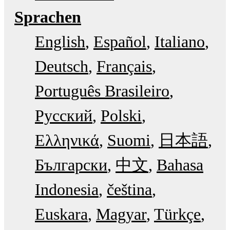
Sprachen
English
Español
Italiano
Deutsch
Français
Português Brasileiro
Русский
Polski
Ελληνικά
Suomi
日本語
Български
中文
Bahasa
Indonesia
čeština
Euskara
Magyar
Türkçe