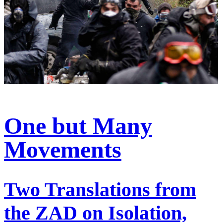
One but Many
Movements
Two Translations from
the ZAD on Isolation,