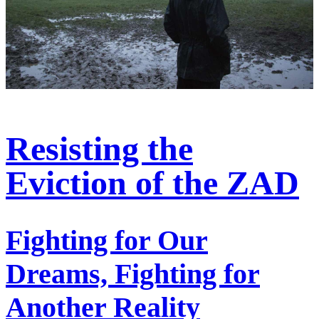
Resisting the
Eviction of the ZAD
Fighting for Our
Dreams, Fighting for
Another Reality