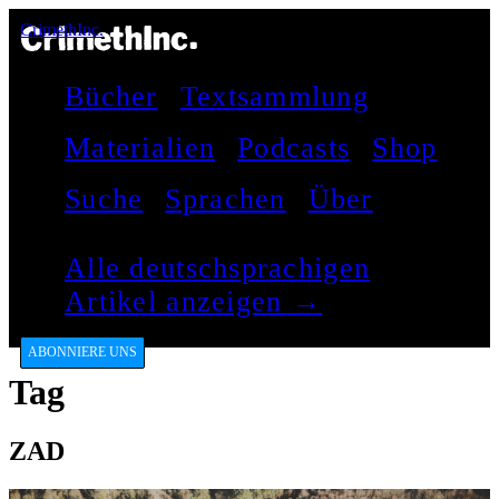
CrimethInc.
Bücher
Textsammlung
Materialien
Podcasts
Shop
Suche
Sprachen
Über
Alle deutschsprachigen
Artikel anzeigen →
ABONNIERE UNS
Tag
ZAD