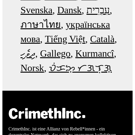
Svenska
Dansk
עִבְרִית
ภาษาไทย
українська
мова
Tiếng Việt
Català
ދިވެހި
Gallego
Kurmancî
Norsk
ᜏᜒᜃᜅ᜔ ᜆᜄᜎᜓᜄ᜔
CrimethInc. ist eine Allianz von Rebell*innen - ein
dezentrales Netzwerk, das sich zu anonymen kollektiven