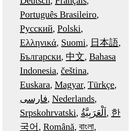
Deutsch
Français
Português Brasileiro
Русский
Polski
Ελληνικά
Suomi
日本語
Български
中文
Bahasa
Indonesia
čeština
Euskara
Magyar
Türkçe
فارسی
Nederlands
Srpskohrvatski
한
국어
Română
বাংলা