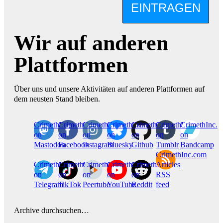
EINTRAGEN
Wir auf anderen
Plattformen
Über uns und unsere Aktivitäten auf anderen Plattformen auf
dem neusten Stand bleiben.
CrimethInc.
Crimethinc.
Crimethinc.
Crimethinc.
CrimethInc.
CrimethInc.
CrimethInc.
on
on
on
on
on
on
on
Mastodon
Facebook
Instagram
Bluesky
Github
Tumblr
Bandcamp
CrimethInc.com
CrimethInc.
Crimethinc.
CrimethInc.
CrimethInc.
CrimethInc.
Articles
on
on
on
on
on
RSS
Telegram
TikTok
Peertube
YouTube
Reddit
feed
Archive durchsuchen…