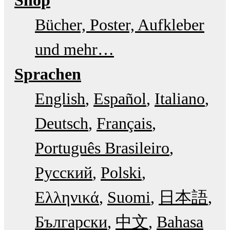
Shop
Bücher, Poster, Aufkleber
und mehr…
Sprachen
English
Español
Italiano
Deutsch
Français
Português Brasileiro
Русский
Polski
Ελληνικά
Suomi
日本語
Български
中文
Bahasa