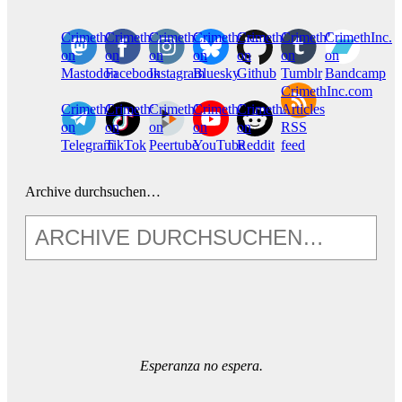
CrimethInc.
Crimethinc.
Crimethinc.
Crimethinc.
CrimethInc.
CrimethInc.
CrimethInc.
on
on
on
on
on
on
on
Mastodon
Facebook
Instagram
Bluesky
Github
Tumblr
Bandcamp
CrimethInc.com
CrimethInc.
Crimethinc.
CrimethInc.
CrimethInc.
CrimethInc.
Articles
on
on
on
on
on
RSS
Telegram
TikTok
Peertube
YouTube
Reddit
feed
Archive durchsuchen…
Esperanza no espera.