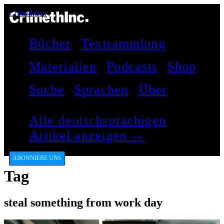
CrimethInc.
Bücher
Textsammlung
Materialien
Podcasts
Shop
Suche
Sprachen
Über
Alle deutschsprachigen
Artikel anzeigen →
ABONNIERE UNS
Tag
steal something from work day