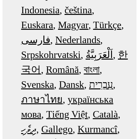
Indonesia
čeština
Euskara
Magyar
Türkçe
فارسی
Nederlands
Srpskohrvatski
한
국어
Română
বাংলা
Svenska
Dansk
עִבְרִית
ภาษาไทย
українська
мова
Tiếng Việt
Català
ދިވެހި
Gallego
Kurmancî