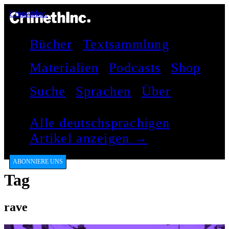
CrimethInc.
Bücher
Textsammlung
Materialien
Podcasts
Shop
Suche
Sprachen
Über
Alle deutschsprachigen
Artikel anzeigen →
ABONNIERE UNS
Tag
rave