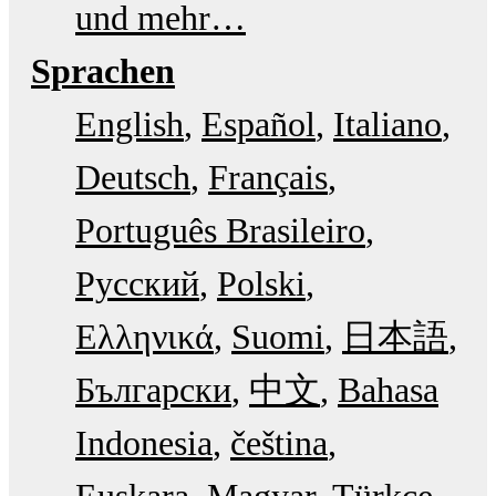
und mehr…
Sprachen
English
Español
Italiano
Deutsch
Français
Português Brasileiro
Русский
Polski
Ελληνικά
Suomi
日本語
Български
中文
Bahasa
Indonesia
čeština