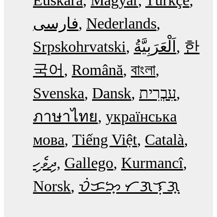
Euskara
Magyar
Türkçe
فارسی
Nederlands
Srpskohrvatski
한
국어
Română
বাংলা
Svenska
Dansk
עִבְרִית
ภาษาไทย
українська
мова
Tiếng Việt
Català
ދިވެހި
Gallego
Kurmancî
Norsk
ᜏᜒᜃᜅ᜔ ᜆᜄᜎᜓᜄ᜔