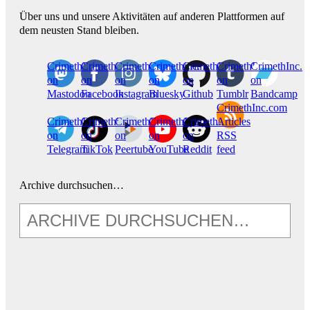
Über uns und unsere Aktivitäten auf anderen Plattformen auf
dem neusten Stand bleiben.
CrimethInc.
Crimethinc.
Crimethinc.
Crimethinc.
CrimethInc.
CrimethInc.
CrimethInc.
on
on
on
on
on
on
on
Mastodon
Facebook
Instagram
Bluesky
Github
Tumblr
Bandcamp
CrimethInc.com
CrimethInc.
Crimethinc.
CrimethInc.
CrimethInc.
CrimethInc.
Articles
on
on
on
on
on
RSS
Telegram
TikTok
Peertube
YouTube
Reddit
feed
Archive durchsuchen…