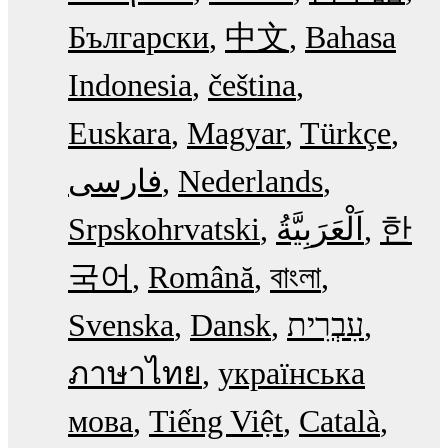
Български
中文
Bahasa
Indonesia
čeština
Euskara
Magyar
Türkçe
فارسی
Nederlands
Srpskohrvatski
한
국어
Română
বাংলা
Svenska
Dansk
עִבְרִית
ภาษาไทย
українська
мова
Tiếng Việt
Català