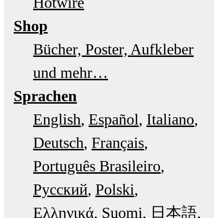
Hotwire
Shop
Bücher, Poster, Aufkleber
und mehr…
Sprachen
English
Español
Italiano
Deutsch
Français
Português Brasileiro
Русский
Polski
Ελληνικά
Suomi
日本語