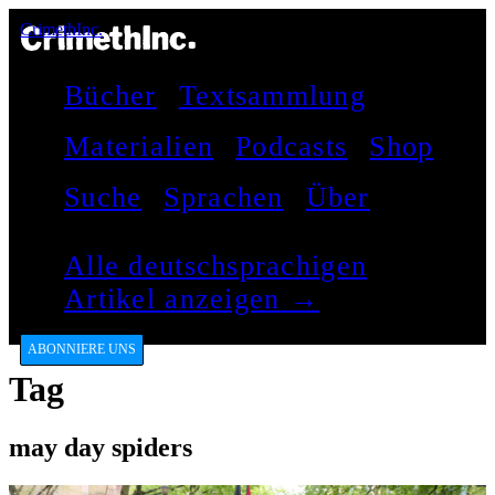
CrimethInc.
Bücher
Textsammlung
Materialien
Podcasts
Shop
Suche
Sprachen
Über
Alle deutschsprachigen
Artikel anzeigen →
ABONNIERE UNS
Tag
may day spiders