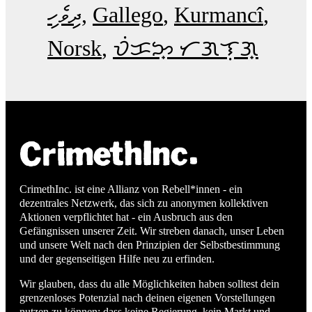
ދިވެހި
Gallego
Kurmancî
Norsk
ᜏᜒᜃᜅ᜔ ᜆᜄᜎᜓᜄ᜔
CrimethInc. ist eine Allianz von Rebell*innen - ein
dezentrales Netzwerk, das sich zu anonymen kollektiven
Aktionen verpflichtet hat - ein Ausbruch aus den
Gefängnissen unserer Zeit. Wir streben danach, unser Leben
und unsere Welt nach den Prinzipien der Selbstbestimmung
und der gegenseitigen Hilfe neu zu erfinden.
Wir glauben, dass du alle Möglichkeiten haben solltest dein
grenzenloses Potenzial nach deinen eigenen Vorstellungen
nutzen zu können: dass keine Regierung, kein Markt und