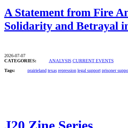
A Statement from Fire A
Solidarity and Betrayal i
2026-07-07
CATEGORIES:
ANALYSIS
CURRENT EVENTS
Tags:
prairieland
texas
repression
legal support
prisoner suppo
J20 Zine Series