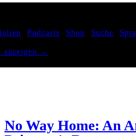
ialien
Podcasts
Shop
Suche
Spr
el anzeigen →
No Way Home: An An