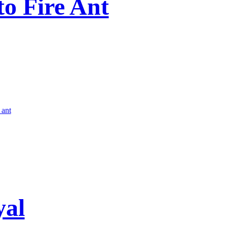
to Fire Ant
 ant
yal