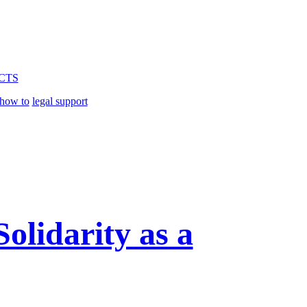
CTS
how to
legal support
olidarity as a