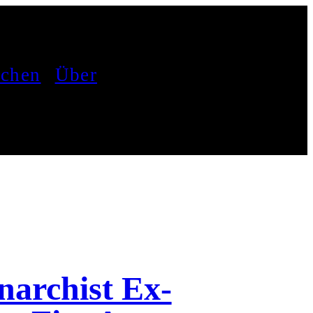
achen
Über
archist Ex-