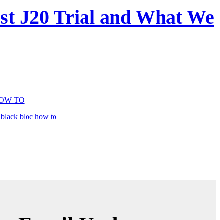
st J20 Trial and What We
OW TO
black bloc
how to