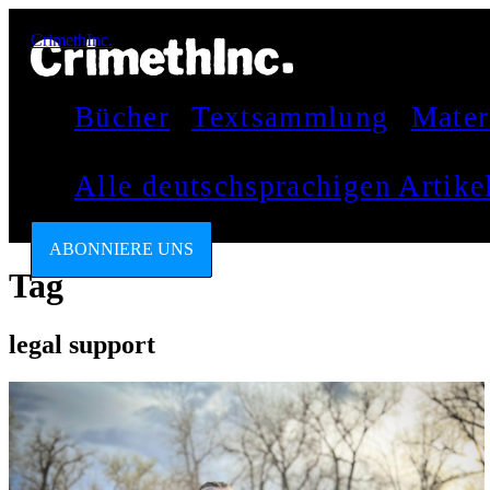
CrimethInc.
Bücher
Textsammlung
Mater
Alle deutschsprachigen Artik
ABONNIERE UNS
Tag
legal support