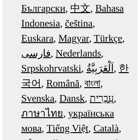
Български
中文
Bahasa
Indonesia
čeština
Euskara
Magyar
Türkçe
فارسی
Nederlands
Srpskohrvatski
한
국어
Română
বাংলা
Svenska
Dansk
עִבְרִית
ภาษาไทย
українська
мова
Tiếng Việt
Català