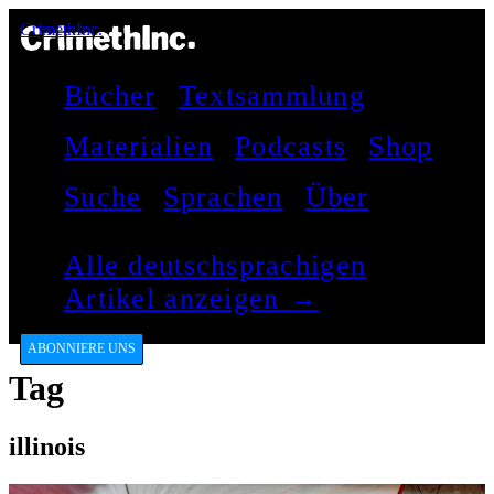
CrimethInc.
Bücher
Textsammlung
Materialien
Podcasts
Shop
Suche
Sprachen
Über
Alle deutschsprachigen
Artikel anzeigen →
ABONNIERE UNS
Tag
illinois