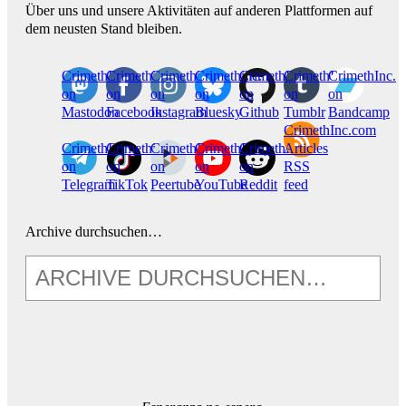
Über uns und unsere Aktivitäten auf anderen Plattformen auf
dem neusten Stand bleiben.
CrimethInc.
Crimethinc.
Crimethinc.
Crimethinc.
CrimethInc.
CrimethInc.
CrimethInc.
on
on
on
on
on
on
on
Mastodon
Facebook
Instagram
Bluesky
Github
Tumblr
Bandcamp
CrimethInc.com
CrimethInc.
Crimethinc.
CrimethInc.
CrimethInc.
CrimethInc.
Articles
on
on
on
on
on
RSS
Telegram
TikTok
Peertube
YouTube
Reddit
feed
Archive durchsuchen…