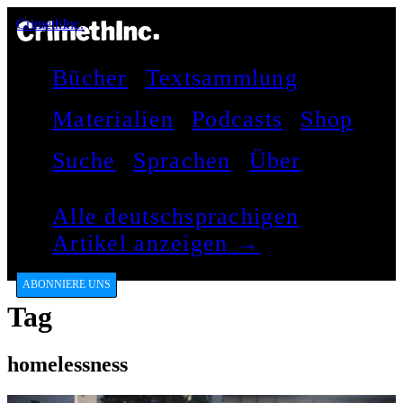
CrimethInc.
Bücher
Textsammlung
Materialien
Podcasts
Shop
Suche
Sprachen
Über
Alle deutschsprachigen
Artikel anzeigen →
ABONNIERE UNS
Tag
homelessness