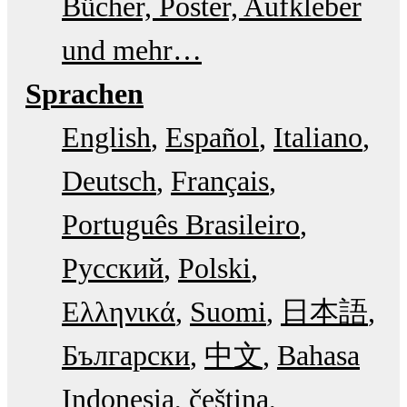
Bücher, Poster, Aufkleber
und mehr…
Sprachen
English
Español
Italiano
Deutsch
Français
Português Brasileiro
Русский
Polski
Ελληνικά
Suomi
日本語
Български
中文
Bahasa
Indonesia
čeština