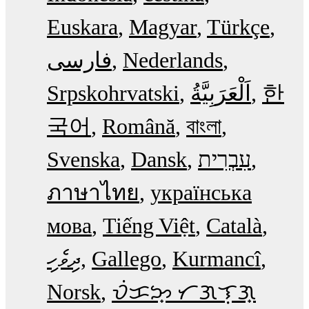
Euskara
Magyar
Türkçe
فارسی
Nederlands
Srpskohrvatski
한
국어
Română
বাংলা
Svenska
Dansk
עִבְרִית
ภาษาไทย
українська
мова
Tiếng Việt
Català
ދިވެހި
Gallego
Kurmancî
Norsk
ᜏᜒᜃᜅ᜔ ᜆᜄᜎᜓᜄ᜔