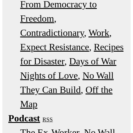
From Democracy to
Freedom
Contradictionary
Work
Expect Resistance
Recipes
for Disaster
Days of War
Nights of Love
No Wall
They Can Build
Off the
Map
Podcast
RSS
The Ex-Worker
No Wall