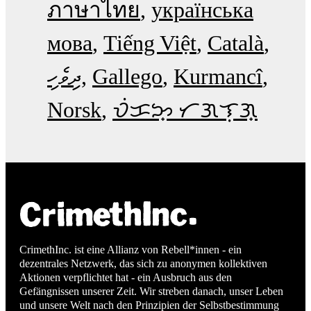
ภาษาไทย
українська
мова
Tiếng Việt
Català
ދިވެހި
Gallego
Kurmancî
Norsk
ᜏᜒᜃᜅ᜔ ᜆᜄᜎᜓᜄ᜔
CrimethInc. ist eine Allianz von Rebell*innen - ein
dezentrales Netzwerk, das sich zu anonymen kollektiven
Aktionen verpflichtet hat - ein Ausbruch aus den
Gefängnissen unserer Zeit. Wir streben danach, unser Leben
und unsere Welt nach den Prinzipien der Selbstbestimmung