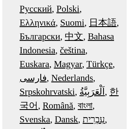
Русский
Polski
Ελληνικά
Suomi
日本語
Български
中文
Bahasa
Indonesia
čeština
Euskara
Magyar
Türkçe
فارسی
Nederlands
Srpskohrvatski
한
국어
Română
বাংলা
Svenska
Dansk
עִבְרִית