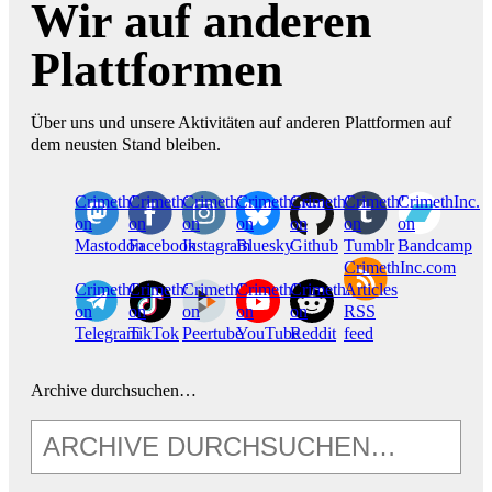
Wir auf anderen
Plattformen
Über uns und unsere Aktivitäten auf anderen Plattformen auf
dem neusten Stand bleiben.
CrimethInc.
Crimethinc.
Crimethinc.
Crimethinc.
CrimethInc.
CrimethInc.
CrimethInc.
on
on
on
on
on
on
on
Mastodon
Facebook
Instagram
Bluesky
Github
Tumblr
Bandcamp
CrimethInc.com
CrimethInc.
Crimethinc.
CrimethInc.
CrimethInc.
CrimethInc.
Articles
on
on
on
on
on
RSS
Telegram
TikTok
Peertube
YouTube
Reddit
feed
Archive durchsuchen…