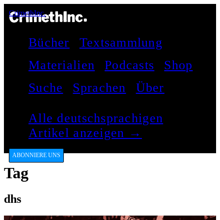
CrimethInc.
Bücher
Textsammlung
Materialien
Podcasts
Shop
Suche
Sprachen
Über
Alle deutschsprachigen
Artikel anzeigen →
ABONNIERE UNS
Tag
dhs