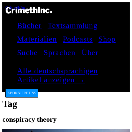
CrimethInc.
Bücher
Textsammlung
Materialien
Podcasts
Shop
Suche
Sprachen
Über
Alle deutschsprachigen
Artikel anzeigen →
ABONNIERE UNS
Tag
conspiracy theory