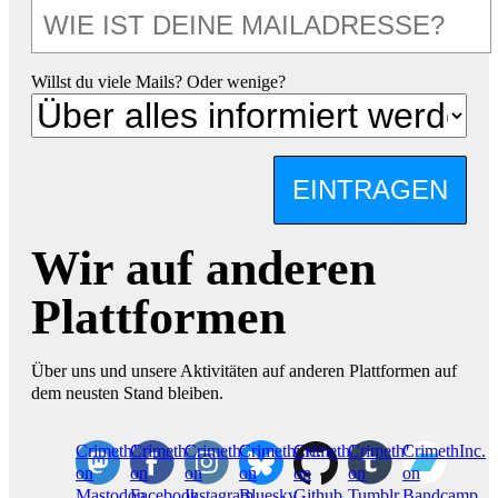
Willst du viele Mails? Oder wenige?
EINTRAGEN
Wir auf anderen
Plattformen
Über uns und unsere Aktivitäten auf anderen Plattformen auf
dem neusten Stand bleiben.
CrimethInc.
Crimethinc.
Crimethinc.
Crimethinc.
CrimethInc.
CrimethInc.
CrimethInc.
on
on
on
on
on
on
on
Mastodon
Facebook
Instagram
Bluesky
Github
Tumblr
Bandcamp