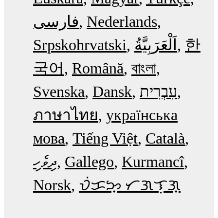
فارسی
Nederlands
Srpskohrvatski
한
국어
Română
বাংলা
Svenska
Dansk
עִבְרִית
ภาษาไทย
українська
мова
Tiếng Việt
Català
ދިވެހި
Gallego
Kurmancî
Norsk
ᜏᜒᜃᜅ᜔ ᜆᜄᜎᜓᜄ᜔