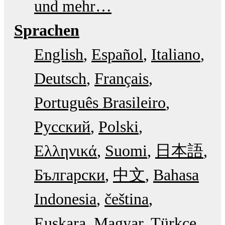
und mehr…
Sprachen
English
Español
Italiano
Deutsch
Français
Português Brasileiro
Русский
Polski
Ελληνικά
Suomi
日本語
Български
中文
Bahasa
Indonesia
čeština
Euskara
Magyar
Türkçe