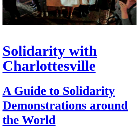
Solidarity with
Charlottesville
A Guide to Solidarity
Demonstrations around
the World