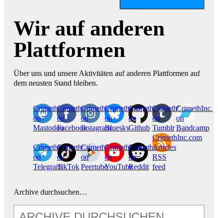
Wir auf anderen
Plattformen
Über uns und unsere Aktivitäten auf anderen Plattformen auf
dem neusten Stand bleiben.
CrimethInc.
Crimethinc.
Crimethinc.
Crimethinc.
CrimethInc.
CrimethInc.
CrimethInc.
on
on
on
on
on
on
on
Mastodon
Facebook
Instagram
Bluesky
Github
Tumblr
Bandcamp
CrimethInc.com
CrimethInc.
Crimethinc.
CrimethInc.
CrimethInc.
CrimethInc.
Articles
on
on
on
on
on
RSS
Telegram
TikTok
Peertube
YouTube
Reddit
feed
Archive durchsuchen…