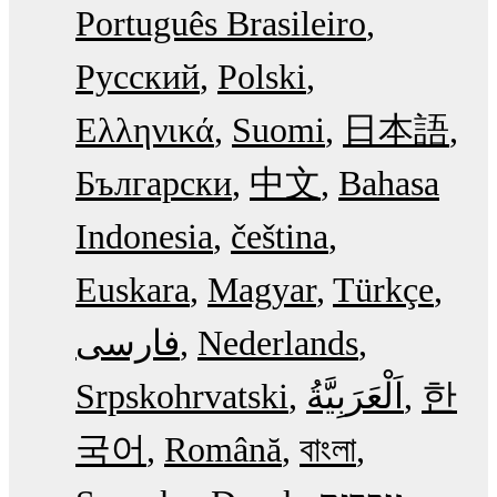
Português Brasileiro
Русский
Polski
Ελληνικά
Suomi
日本語
Български
中文
Bahasa
Indonesia
čeština
Euskara
Magyar
Türkçe
فارسی
Nederlands
Srpskohrvatski
한
국어
Română
বাংলা