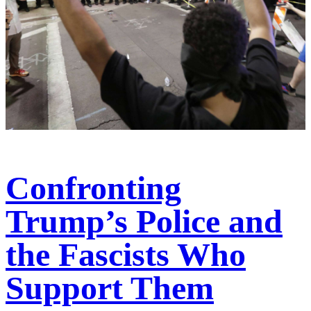
Confronting
Trump’s Police and
the Fascists Who
Support Them