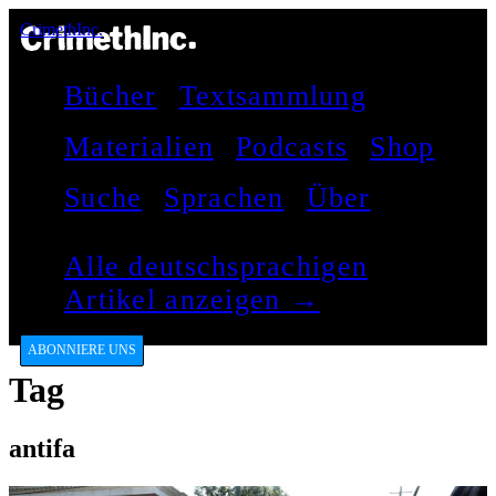
CrimethInc.
Bücher
Textsammlung
Materialien
Podcasts
Shop
Suche
Sprachen
Über
Alle deutschsprachigen
Artikel anzeigen →
ABONNIERE UNS
Tag
antifa