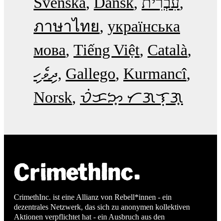
Svenska
Dansk
עִבְרִית
ภาษาไทย
українська
мова
Tiếng Việt
Català
ދިވެހި
Gallego
Kurmancî
Norsk
ᜏᜒᜃᜅ᜔ ᜆᜄᜎᜓᜄ᜔
CrimethInc. ist eine Allianz von Rebell*innen - ein
dezentrales Netzwerk, das sich zu anonymen kollektiven
Aktionen verpflichtet hat - ein Ausbruch aus den