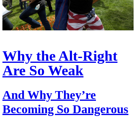
Why the Alt-Right
Are So Weak
And Why They’re
Becoming So Dangerous