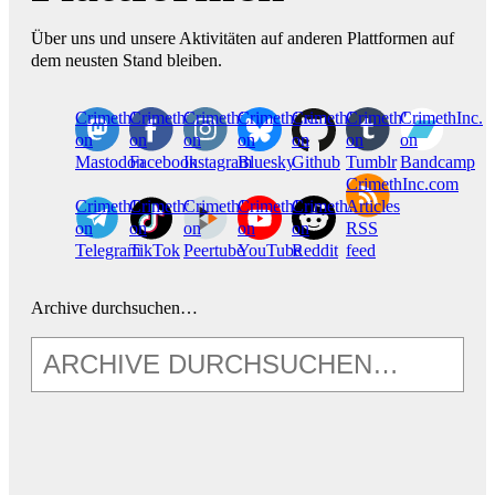
Über uns und unsere Aktivitäten auf anderen Plattformen auf
dem neusten Stand bleiben.
CrimethInc.
Crimethinc.
Crimethinc.
Crimethinc.
CrimethInc.
CrimethInc.
CrimethInc.
on
on
on
on
on
on
on
Mastodon
Facebook
Instagram
Bluesky
Github
Tumblr
Bandcamp
CrimethInc.com
CrimethInc.
Crimethinc.
CrimethInc.
CrimethInc.
CrimethInc.
Articles
on
on
on
on
on
RSS
Telegram
TikTok
Peertube
YouTube
Reddit
feed
Archive durchsuchen…