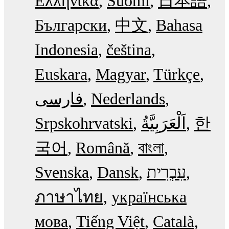
Ελληνικά
Suomi
日本語
Български
中文
Bahasa
Indonesia
čeština
Euskara
Magyar
Türkçe
فارسی
Nederlands
Srpskohrvatski
한
국어
Română
বাংলা
Svenska
Dansk
עִבְרִית
ภาษาไทย
українська
мова
Tiếng Việt
Català