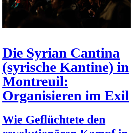
Die Syrian Cantina
(syrische Kantine) in
Montreuil:
Organisieren im Exil
Wie Geflüchtete den