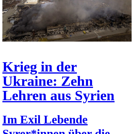
Krieg in der
Ukraine: Zehn
Lehren aus Syrien
Im Exil Lebende
Syrer*innen über die