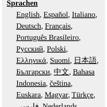
Sprachen
English
Español
Italiano
Deutsch
Français
Português Brasileiro
Русский
Polski
Ελληνικά
Suomi
日本語
Български
中文
Bahasa
Indonesia
čeština
Euskara
Magyar
Türkçe
فارسی
Nederlands