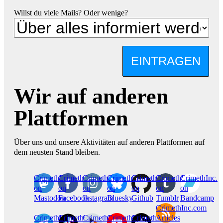
Willst du viele Mails? Oder wenige?
EINTRAGEN
Wir auf anderen
Plattformen
Über uns und unsere Aktivitäten auf anderen Plattformen auf
dem neusten Stand bleiben.
CrimethInc.
Crimethinc.
Crimethinc.
Crimethinc.
CrimethInc.
CrimethInc.
CrimethInc.
on
on
on
on
on
on
on
Mastodon
Facebook
Instagram
Bluesky
Github
Tumblr
Bandcamp
CrimethInc.com
CrimethInc.
Crimethinc.
CrimethInc.
CrimethInc.
CrimethInc.
Articles