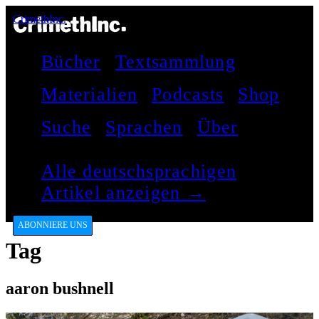
CrimethInc.
Bücher
Textsammlung
Materialien
Podcasts
Shop
Suche
Sprachen
Über
Alle deutschsprachigen
Artikel anzeigen →
ABONNIERE UNS
Tag
aaron bushnell