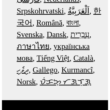
Srpskohrvatski
한
국어
Română
বাংলা
Svenska
Dansk
עִבְרִית
ภาษาไทย
українська
мова
Tiếng Việt
Català
ދިވެހި
Gallego
Kurmancî
Norsk
ᜏᜒᜃᜅ᜔ ᜆᜄᜎᜓᜄ᜔