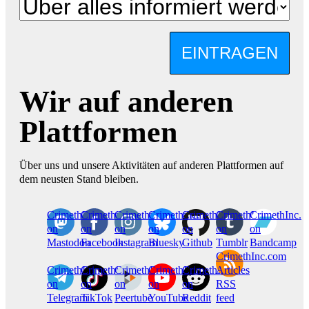
EINTRAGEN
Wir auf anderen
Plattformen
Über uns und unsere Aktivitäten auf anderen Plattformen auf
dem neusten Stand bleiben.
CrimethInc.
Crimethinc.
Crimethinc.
Crimethinc.
CrimethInc.
CrimethInc.
CrimethInc.
on
on
on
on
on
on
on
Mastodon
Facebook
Instagram
Bluesky
Github
Tumblr
Bandcamp
CrimethInc.com
CrimethInc.
Crimethinc.
CrimethInc.
CrimethInc.
CrimethInc.
Articles
on
on
on
on
on
RSS
Telegram
TikTok
Peertube
YouTube
Reddit
feed