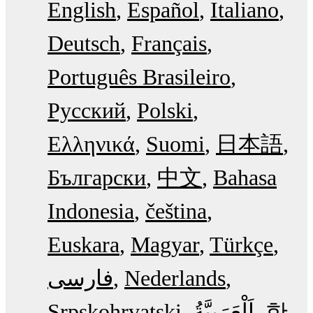
English
Español
Italiano
Deutsch
Français
Português Brasileiro
Русский
Polski
Ελληνικά
Suomi
日本語
Български
中文
Bahasa
Indonesia
čeština
Euskara
Magyar
Türkçe
فارسی
Nederlands
Srpskohrvatski
한