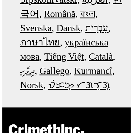
국어
Română
বাংলা
Svenska
Dansk
עִבְרִית
ภาษาไทย
українська
мова
Tiếng Việt
Català
ދިވެހި
Gallego
Kurmancî
Norsk
ᜏᜒᜃᜅ᜔ ᜆᜄᜎᜓᜄ᜔