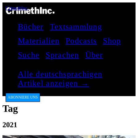
CrimethInc.
Bücher
Textsammlung
Materialien
Podcasts
Shop
Suche
Sprachen
Über
Alle deutschsprachigen
Artikel anzeigen →
ABONNIERE UNS
Tag
2021