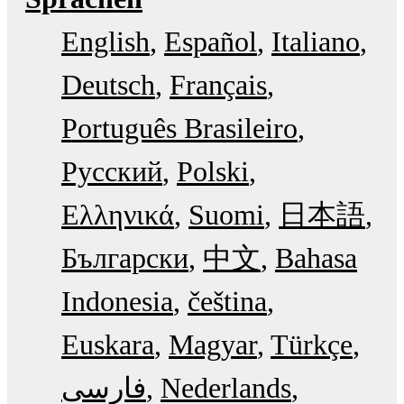
English
Español
Italiano
Deutsch
Français
Português Brasileiro
Русский
Polski
Ελληνικά
Suomi
日本語
Български
中文
Bahasa
Indonesia
čeština
Euskara
Magyar
Türkçe
فارسی
Nederlands