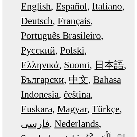
English
Español
Italiano
Deutsch
Français
Português Brasileiro
Русский
Polski
Ελληνικά
Suomi
日本語
Български
中文
Bahasa
Indonesia
čeština
Euskara
Magyar
Türkçe
فارسی
Nederlands