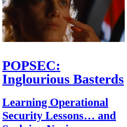
POPSEC:
Inglourious Basterds
Learning Operational
Security Lessons… and