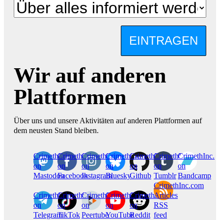
EINTRAGEN
Wir auf anderen
Plattformen
Über uns und unsere Aktivitäten auf anderen Plattformen auf
dem neusten Stand bleiben.
CrimethInc.
Crimethinc.
Crimethinc.
Crimethinc.
CrimethInc.
CrimethInc.
CrimethInc.
on
on
on
on
on
on
on
Mastodon
Facebook
Instagram
Bluesky
Github
Tumblr
Bandcamp
CrimethInc.com
CrimethInc.
Crimethinc.
CrimethInc.
CrimethInc.
CrimethInc.
Articles
on
on
on
on
on
RSS
Telegram
TikTok
Peertube
YouTube
Reddit
feed