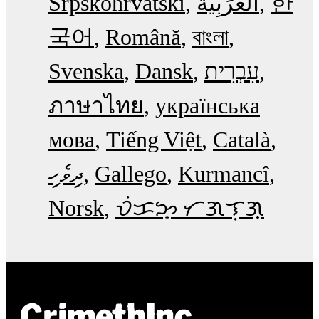
Srpskohrvatski
한
국어
Română
বাংলা
Svenska
Dansk
עִבְרִית
ภาษาไทย
українська
мова
Tiếng Việt
Català
ދިވެހި
Gallego
Kurmancî
Norsk
ᜏᜒᜃᜅ᜔ ᜆᜄᜎᜓᜄ᜔