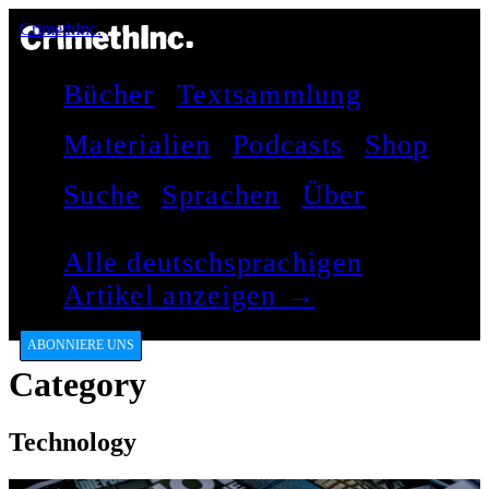
CrimethInc.
Bücher
Textsammlung
Materialien
Podcasts
Shop
Suche
Sprachen
Über
Alle deutschsprachigen
Artikel anzeigen →
ABONNIERE UNS
Category
Technology