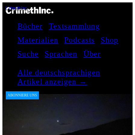
CrimethInc.
Bücher
Textsammlung
Materialien
Podcasts
Shop
Suche
Sprachen
Über
Alle deutschsprachigen
Artikel anzeigen →
ABONNIERE UNS