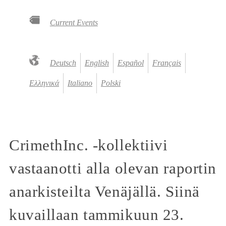
Current Events
Deutsch
English
Español
Français
Ελληνικά
Italiano
Polski
CrimethInc. -kollektiivi
vastaanotti alla olevan raportin
anarkisteilta Venäjällä. Siinä
kuvaillaan tammikuun 23.