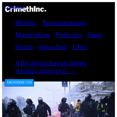
CrimethInc.
Bücher
Textsammlung
Materialien
Podcasts
Shop
Suche
Sprachen
Über
Alle deutschsprachigen
Artikel anzeigen →
ABONNIERE UNS