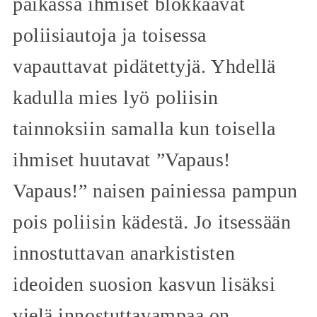
paikassa ihmiset blokkaavat
poliisiautoja ja toisessa
vapauttavat pidätettyjä. Yhdellä
kadulla mies lyö poliisin
tainnoksiin samalla kun toisella
ihmiset huutavat ”Vapaus!
Vapaus!” naisen painiessa pampun
pois poliisin kädestä. Jo itsessään
innostuttavan anarkististen
ideoiden suosion kasvun lisäksi
vielä innostuttavampaa on