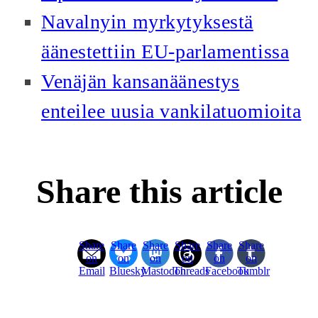
Navalnyin myrkytyksestä
äänestettiin EU-parlamentissa
Venäjän kansanäänestys
enteilee uusia vankilatuomioita
Share this article
Share
Share
Share
Share
Share
Share
on
on
on
on
on
on
Email
Bluesky
Mastodon
Threads
Facebook
Tumblr