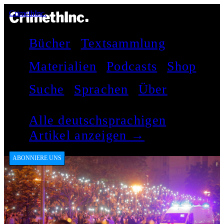
CrimethInc.
Bücher
Textsammlung
Materialien
Podcasts
Shop
Suche
Sprachen
Über
Alle deutschsprachigen
Artikel anzeigen →
ABONNIERE UNS