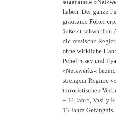
sogenannte »Netzwer
haben. Der ganze Fa
grausame Folter erp
äußerst schwachen A
die russische Regie
ohne wirkliche Hand
Pchelintsev und Ily
»Netzwerks« bezeich
strengem Regime ve
terroristischen Ver
– 14 Jahre, Vasily 
13 Jahre Gefängnis.