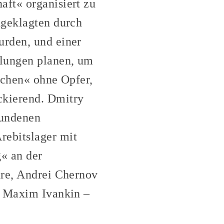
aft« organisiert zu
ngeklagten durch
urden, und einer
dlungen planen, um
echen« ohne Opfer,
ckierend. Dmitry
fundenen
rebitslager mit
« an der
hre, Andrei Chernov
e, Maxim Ivankin –