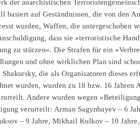
k der anarchistischen Terroristengemeinsch
ll basiert auf Geständnissen, die von den A
resst wurden, Waffen, die untergeschoben w
nschuldigung, dass sie »terroristische Han
rung zu stürzen«. Die Strafen für ein »Verbr
lungen und ohne wirklichen Plan sind scho
a Shakursky, die als Organisatoren dieses er
net wurden, wurden zu 18 bzw. 16 Jahren A
rurteilt. Andere wurden wegen »Beteiligung
inigung verurteilt: Arman Sagynbayev – 6 Ja
Kuksov – 9 Jahre, Mikhail Kulkov – 10 Jahr