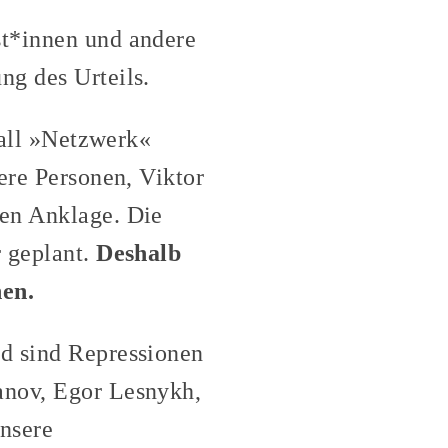
st*innen und andere
ng des Urteils.
 Fall »Netzwerk«
ere Personen, Viktor
ben Anklage. Die
r geplant.
Deshalb
nen.
nd sind Repressionen
anov, Egor Lesnykh,
nsere