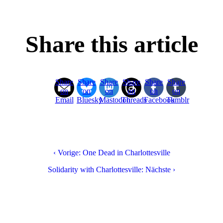
Share this article
Share
Share
Share
Share
Share
Share
on
on
on
on
on
on
Email
Bluesky
Mastodon
Threads
Facebook
Tumblr
‹ Vorige: One Dead in Charlottesville
Solidarity with Charlottesville: Nächste ›