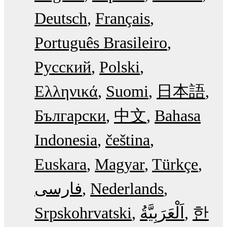
Deutsch
Français
Português Brasileiro
Русский
Polski
Ελληνικά
Suomi
日本語
Български
中文
Bahasa
Indonesia
čeština
Euskara
Magyar
Türkçe
فارسی
Nederlands
Srpskohrvatski
한