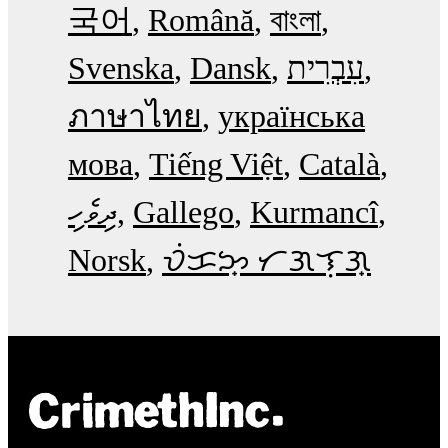
국어
Română
বাংলা
Svenska
Dansk
עִבְרִית
ภาษาไทย
українська
мова
Tiếng Việt
Català
ދިވެހި
Gallego
Kurmancî
Norsk
ᜏᜒᜃᜅ᜔ ᜆᜄᜎᜓᜄ᜔