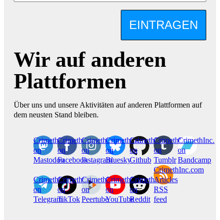
EINTRAGEN
Wir auf anderen
Plattformen
Über uns und unsere Aktivitäten auf anderen Plattformen auf
dem neusten Stand bleiben.
CrimethInc.
Crimethinc.
Crimethinc.
Crimethinc.
CrimethInc.
CrimethInc.
CrimethInc.
on
on
on
on
on
on
on
Mastodon
Facebook
Instagram
Bluesky
Github
Tumblr
Bandcamp
CrimethInc.com
CrimethInc.
Crimethinc.
CrimethInc.
CrimethInc.
CrimethInc.
Articles
on
on
on
on
on
RSS
Telegram
TikTok
Peertube
YouTube
Reddit
feed