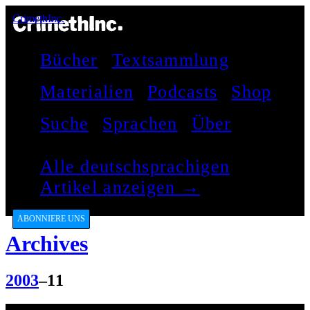
CrimethInc.
Bücher
Textsammlung
Materialien
Podcasts
Shop
Suche
Sprachen
Über
Alle deutschsprachigen
Artikel anzeigen →
ABONNIERE UNS
Archives
2003
–11