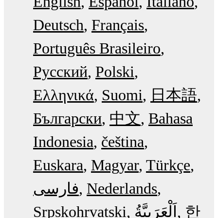
English
Español
Italiano
Deutsch
Français
Português Brasileiro
Русский
Polski
Ελληνικά
Suomi
日本語
Български
中文
Bahasa
Indonesia
čeština
Euskara
Magyar
Türkçe
فارسی
Nederlands
Srpskohrvatski
한