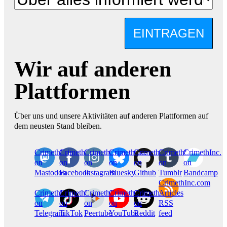
EINTRAGEN
Wir auf anderen
Plattformen
Über uns und unsere Aktivitäten auf anderen Plattformen auf
dem neusten Stand bleiben.
CrimethInc.
Crimethinc.
Crimethinc.
Crimethinc.
CrimethInc.
CrimethInc.
CrimethInc.
on
on
on
on
on
on
on
Mastodon
Facebook
Instagram
Bluesky
Github
Tumblr
Bandcamp
CrimethInc.com
CrimethInc.
Crimethinc.
CrimethInc.
CrimethInc.
CrimethInc.
Articles
on
on
on
on
on
RSS
Telegram
TikTok
Peertube
YouTube
Reddit
feed