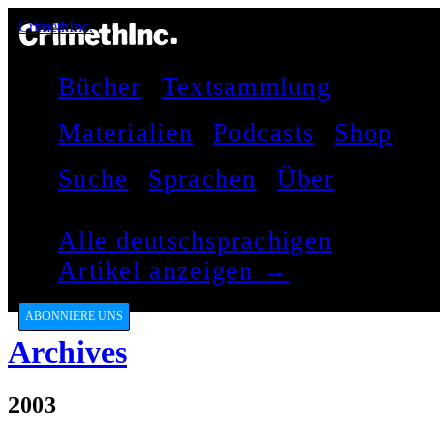
CrimethInc.
Bücher
Textsammlung
Materialien
Podcasts
Shop
Suche
Sprachen
Über
Alle deutschsprachigen
Artikel anzeigen →
ABONNIERE UNS
Archives
2003