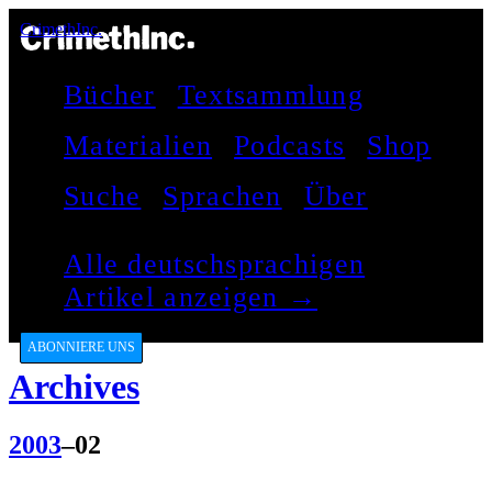
CrimethInc.
Bücher
Textsammlung
Materialien
Podcasts
Shop
Suche
Sprachen
Über
Alle deutschsprachigen
Artikel anzeigen →
ABONNIERE UNS
Archives
2003
–02