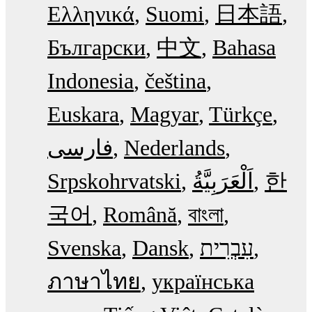
Ελληνικά
Suomi
日本語
Български
中文
Bahasa
Indonesia
čeština
Euskara
Magyar
Türkçe
فارسی
Nederlands
Srpskohrvatski
한
국어
Română
বাংলা
Svenska
Dansk
עִבְרִית
ภาษาไทย
українська