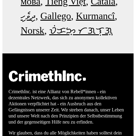
мова
Tiếng Việt
Català
ދިވެހި
Gallego
Kurmancî
Norsk
ᜏᜒᜃᜅ᜔ ᜆᜄᜎᜓᜄ᜔
CrimethInc. ist eine Allianz von Rebell*innen - ein
dezentrales Netzwerk, das sich zu anonymen kollektiven
Aktionen verpflichtet hat - ein Ausbruch aus den
Gefängnissen unserer Zeit. Wir streben danach, unser Leben
und unsere Welt nach den Prinzipien der Selbstbestimmung
und der gegenseitigen Hilfe neu zu erfinden.
Wir glauben, dass du alle Möglichkeiten haben solltest dein