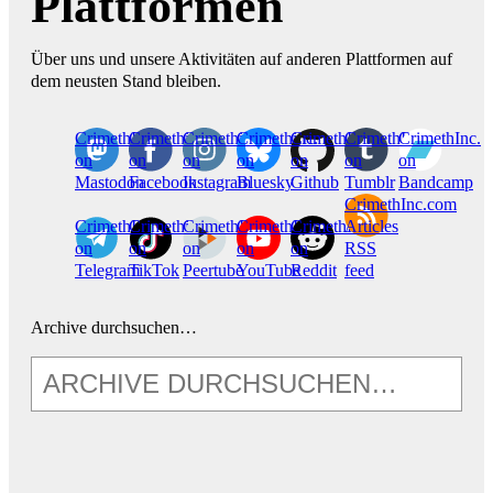
Plattformen
Über uns und unsere Aktivitäten auf anderen Plattformen auf
dem neusten Stand bleiben.
CrimethInc.
Crimethinc.
Crimethinc.
Crimethinc.
CrimethInc.
CrimethInc.
CrimethInc.
on
on
on
on
on
on
on
Mastodon
Facebook
Instagram
Bluesky
Github
Tumblr
Bandcamp
CrimethInc.com
CrimethInc.
Crimethinc.
CrimethInc.
CrimethInc.
CrimethInc.
Articles
on
on
on
on
on
RSS
Telegram
TikTok
Peertube
YouTube
Reddit
feed
Archive durchsuchen…