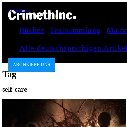
CrimethInc.
Bücher
Textsammlung
Mater
Alle deutschsprachigen Artik
ABONNIERE UNS
Tag
self-care