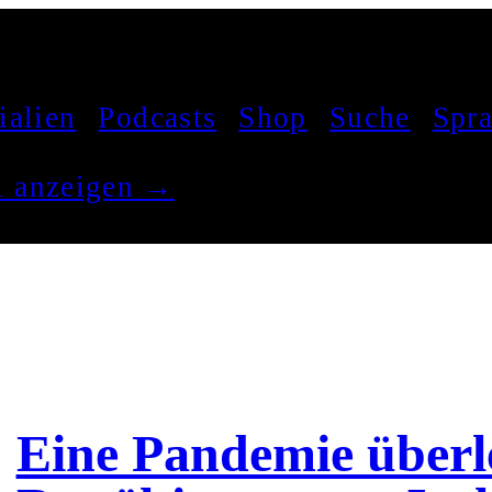
ialien
Podcasts
Shop
Suche
Spr
el anzeigen →
Eine Pandemie überl