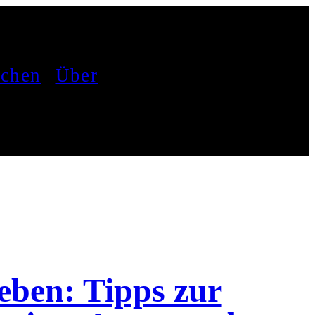
achen
Über
eben: Tipps zur