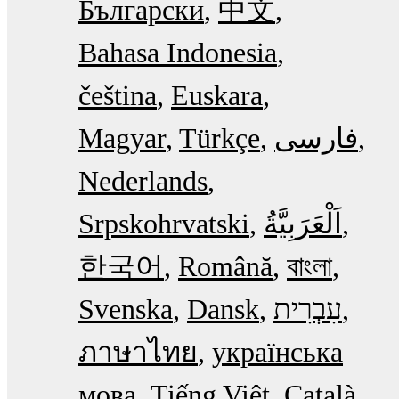
Български
中文
Bahasa Indonesia
čeština
Euskara
Magyar
Türkçe
فارسی
Nederlands
Srpskohrvatski
한국어
Română
বাংলা
Svenska
Dansk
עִבְרִית
ภาษาไทย
українська
мова
Tiếng Việt
Català