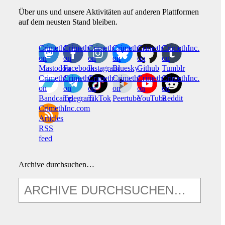
Über uns und unsere Aktivitäten auf anderen Plattformen
auf dem neusten Stand bleiben.
CrimethInc.
Crimethinc.
Crimethinc.
Crimethinc.
CrimethInc.
CrimethInc.
on
on
on
on
on
on
Mastodon
Facebook
Instagram
Bluesky
Github
Tumblr
CrimethInc.
CrimethInc.
Crimethinc.
CrimethInc.
CrimethInc.
CrimethInc.
on
on
on
on
on
on
Bandcamp
Telegram
TikTok
Peertube
YouTube
Reddit
CrimethInc.com
Articles
RSS
feed
Archive durchsuchen…