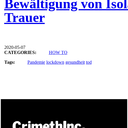
Bewältigung von Isol
Trauer
2020-05-07
CATEGORIES:
HOW TO
Tags:
Pandemie
lockdown
gesundheit
tod