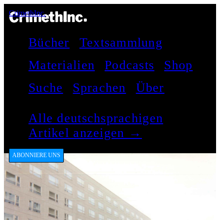
CrimethInc.
Bücher
Textsammlung
Materialien
Podcasts
Shop
Suche
Sprachen
Über
Alle deutschsprachigen
Artikel anzeigen →
ABONNIERE UNS