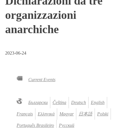
Dichiarazioni da tre
organizzazioni
anarchiche
2023-06-24
Current Events
Български
Čeština
Deutsch
English
Français
Ελληνικά
Magyar
日本語
Polski
Português Brasileiro
Русский