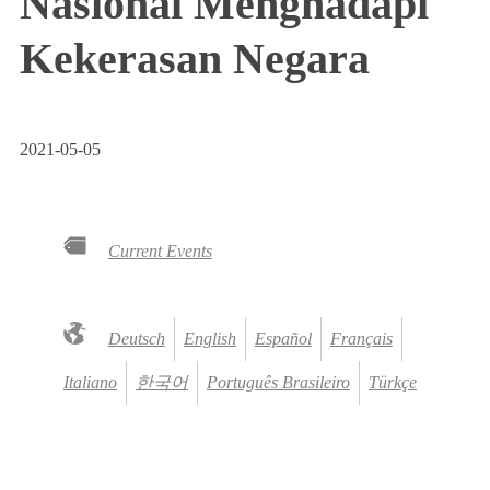
Nasional Menghadapi
Kekerasan Negara
2021-05-05
Current Events
Deutsch
English
Español
Français
Italiano
한국어
Português Brasileiro
Türkçe