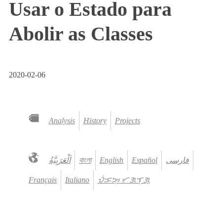
Usar o Estado para
Abolir as Classes
2020-02-06
Analysis
History
Projects
বাংলা
English
Español
فارسی
Français
Italiano
ᜏᜒᜃᜅ᜔ ᜆᜄᜎᜓᜄ᜔