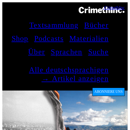
CrimethInc.
Textsammlung
Bücher
Shop
Podcasts
Materialien
Über
Sprachen
Suche
Alle deutschsprachigen
Artikel anzeigen →
ABONNIERE UNS