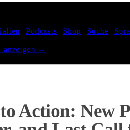
ialien
Podcasts
Shop
Suche
Spr
el anzeigen →
to Action: New P
, and Last Call 