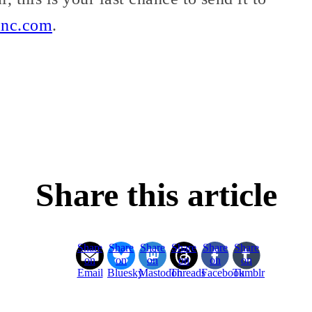
inc.com
.
Share this article
Share
Share
Share
Share
Share
Share
on
on
on
on
on
on
Email
Bluesky
Mastodon
Threads
Facebook
Tumblr