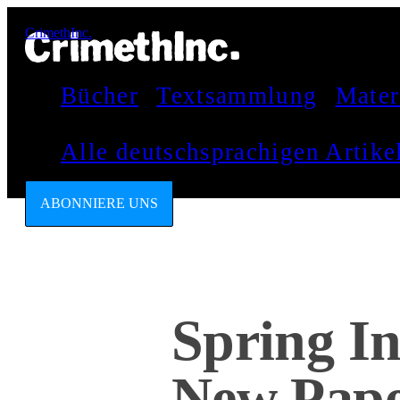
CrimethInc.
Bücher
Textsammlung
Mater
Alle deutschsprachigen Artik
ABONNIERE UNS
Spring In
New Paper