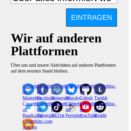
EINTRAGEN
Wir auf anderen
Plattformen
Über uns und unsere Aktivitäten auf anderen Plattformen
auf dem neusten Stand bleiben.
CrimethInc.
Crimethinc.
Crimethinc.
Crimethinc.
CrimethInc.
CrimethInc.
on
on
on
on
on
on
Mastodon
Facebook
Instagram
Bluesky
Github
Tumblr
CrimethInc.
CrimethInc.
Crimethinc.
CrimethInc.
CrimethInc.
CrimethInc.
on
on
on
on
on
on
Bandcamp
Telegram
TikTok
Peertube
YouTube
Reddit
CrimethInc.com
Articles