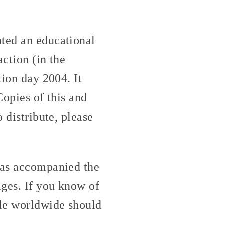
nted an educational
action (in the
tion day 2004. It
Copies of this and
 distribute, please
 has accompanied the
ages. If you know of
ple worldwide should