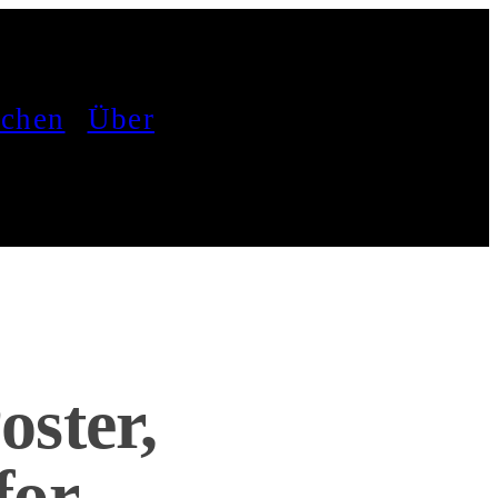
achen
Über
oster,
for