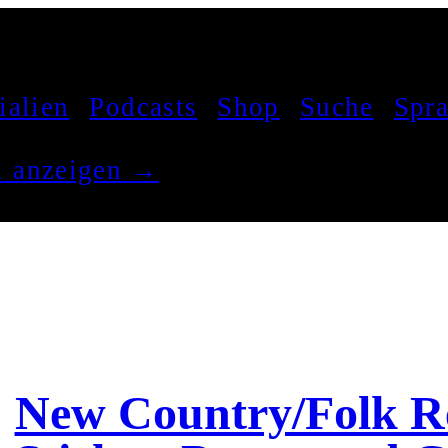
ialien
Podcasts
Shop
Suche
Spr
el anzeigen →
New Country/Folk Re