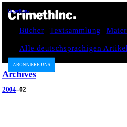
CrimethInc.
Bücher
Textsammlung
Mater
Alle deutschsprachigen Artik
ABONNIERE UNS
Archives
2004
–02