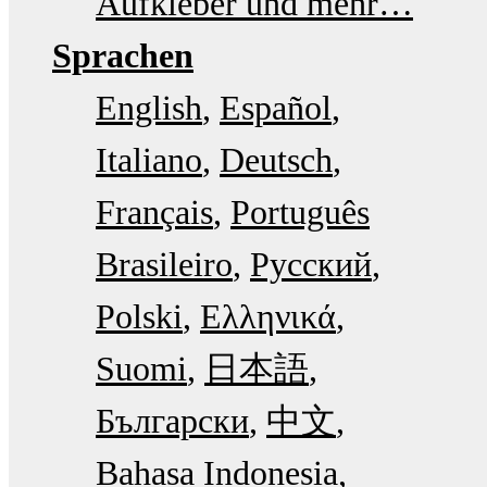
Aufkleber und mehr…
Sprachen
English
Español
Italiano
Deutsch
Français
Português
Brasileiro
Русский
Polski
Ελληνικά
Suomi
日本語
Български
中文
Bahasa Indonesia