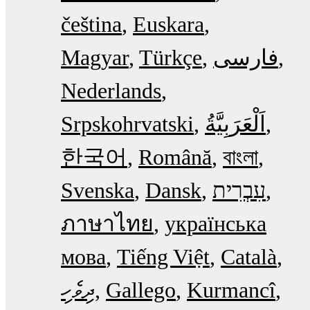
čeština
Euskara
Magyar
Türkçe
فارسی
Nederlands
Srpskohrvatski
한국어
Română
বাংলা
Svenska
Dansk
עִבְרִית
ภาษาไทย
українська
мова
Tiếng Việt
Català
ދިވެހި
Gallego
Kurmancî