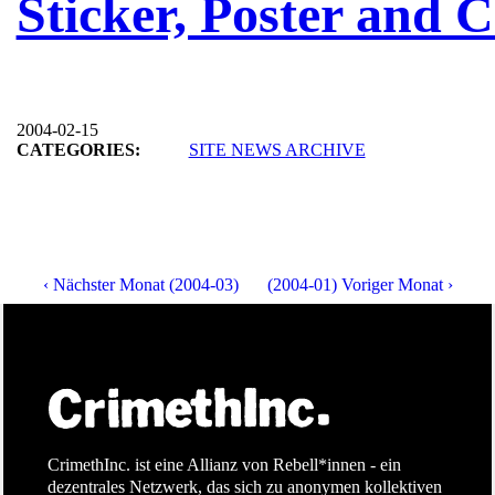
Sticker, Poster and
2004-02-15
CATEGORIES:
SITE NEWS ARCHIVE
‹ Nächster Monat (2004-03)
(2004-01) Voriger Monat ›
CrimethInc. ist eine Allianz von Rebell*innen - ein
dezentrales Netzwerk, das sich zu anonymen kollektiven