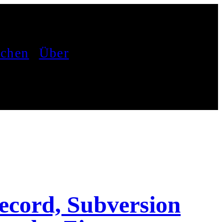
achen
Über
cord, Subversion