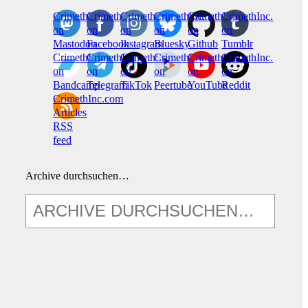
CrimethInc.
Crimethinc.
Crimethinc.
Crimethinc.
CrimethInc.
CrimethInc.
on
on
on
on
on
on
Mastodon
Facebook
Instagram
Bluesky
Github
Tumblr
CrimethInc.
CrimethInc.
Crimethinc.
CrimethInc.
CrimethInc.
CrimethInc.
on
on
on
on
on
on
Bandcamp
Telegram
TikTok
Peertube
YouTube
Reddit
CrimethInc.com
Articles
RSS
feed
Archive durchsuchen…