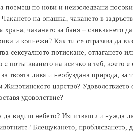
а поемеш по нови и неизследвани посоки
 Чакането на опашка, чакането в задръств
за храна, чакането за баня – свикването д
риви и копнежи? Как ти се отразява да в
тва сексуалното потискане, отлагането ил
о с потъпкването на всичко в теб, което е
 за твоята дива и необуздана природа, за 
 Животинското царство? Удоволствието 
оставя удоволствие?
 да видиш небето? Изпитваш ли нужда да
животните? Блещукането, проблясването, 