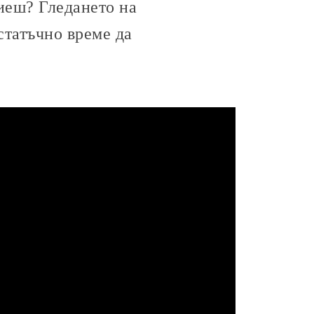
иеш? Гледането на
татъчно време да