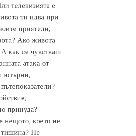
ли телевизията e
ивота ти идва при
твоите приятели,
ивота? Ако живота
 А как се чувстваш
анната атака от
мпютърни,
и пътепоказатели?
ойствие,
по принуда?
е нещото, което не
и тишина? Не