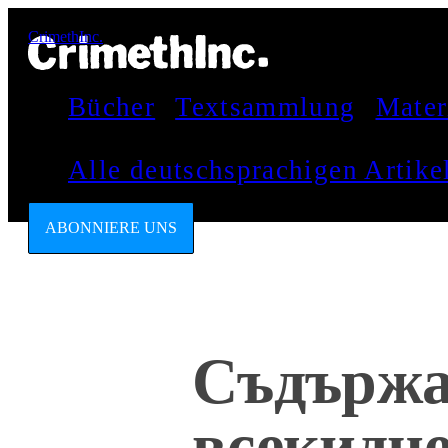
CrimethInc.
Bücher
Textsammlung
Mater
Alle deutschsprachigen Artik
ABONNIERE UNS
Съдържа
всекидн