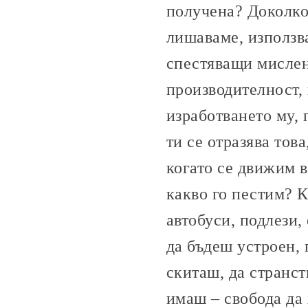
получена? Доколко
лишаваме, използв
спестяващи мислен
производителност, 
изработването му, 
ти се отразява тов
когато се движим в
какво го пестим? К
автобуси, подлези,
да бъдеш устроен, 
скиташ, да странс
имаш – свобода да 