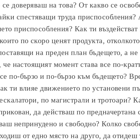
 се доверяваш на това? От какво се осво
айки спестяващи труда приспособления? 
ето приспособления? Как ти въздействат 
които по скоро ценят продукта, отколкот
поставящи на преден план бъдещето, а не
а, че настоящият момент става все по-крат
се по-бързо и по-бързо към бъдещето? Вр
ак ти влияе движението по установени пъ
 ескалатори, по магистрали и тротоари? Ка
прикован, да действаш по предначертана с
тваш непринудено и свободно? Колко своб
ходиш от едно място на друго, да отидеш 