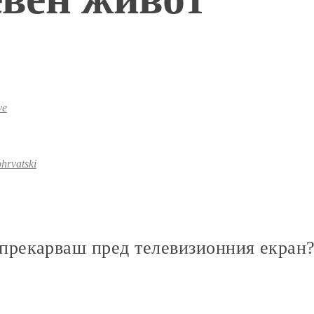
ve
hrvatski
 прекарваш пред телевизионния екран