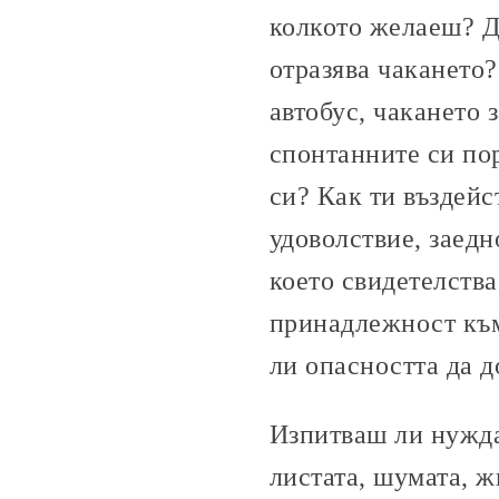
колкото желаеш? Д
отразява чакането?
автобус, чакането 
спонтанните си по
си? Как ти въздейс
удоволствие, заедн
което свидетелства
принадлежност към
ли опасността да д
Изпитваш ли нужда
листата, шумата, 