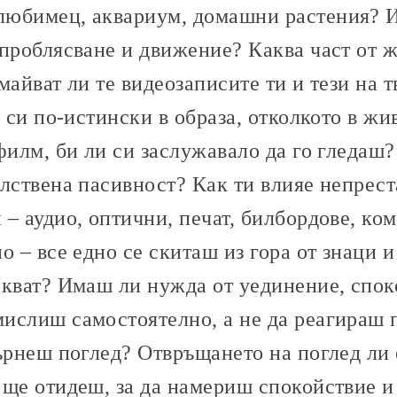
юбимец, аквариум, домашни растения? И
проблясване и движение? Каква част от ж
майват ли те видеозаписите ти и тези на 
и си по-истински в образа, отколкото в ж
филм, би ли си заслужавало да го гледаш?
лствена пасивност? Как ти влияе непрест
– аудио, оптични, пeчат, билбордове, ко
о – все едно се скиташ из гора от знаци 
икват? Имаш ли нужда от уединение, спок
ислиш самостоятелно, а не да реагираш 
ърнеш поглед? Отвръщането на поглед ли 
 ще отидеш, за да намериш спокойствие 