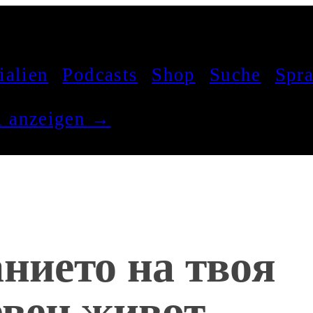
ialien
Podcasts
Shop
Suche
Spr
el anzeigen →
нието на твоя
евен живот