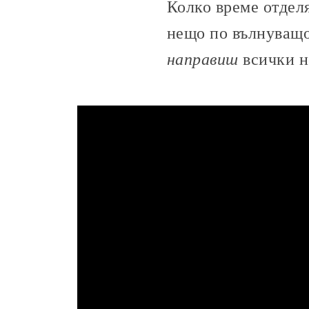
Колко време отдел
нещо по вълнуващо
направиш
всички н