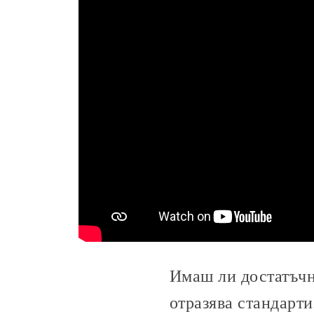
Имаш ли достатъчно
отразява стандарт