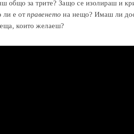
яш общо за трите? Защо се изолираш и кр
 ли е от
правенето
на нещо? Имаш ли дос
еща, които желаеш?