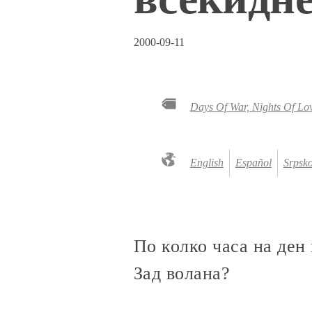
2000-09-11
Days Of War, Nights Of Lo
English
Español
Srpsko
По колко часа на ден
Зад волана?