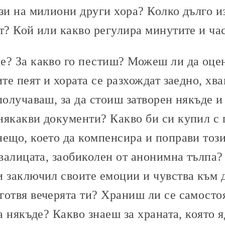
ези на милиони други хора? Колко дълго и
т? Кой или какво регулира минутите и ча
е? За какво го пестиш? Можеш ли да оце
ите пеят и хората се разхождат заедно, хва
получаваш, за да стоиш затворен някъде 
някакви документи? Какво би си купил с
ещо, което да компенсира и поправи този
авалицата, заобиколен от анонимна тълпа?
и заключил своите емоции и чувства към 
готвя вечерята ти? Храниш ли се самост
за някъде? Какво знаеш за храната, която 