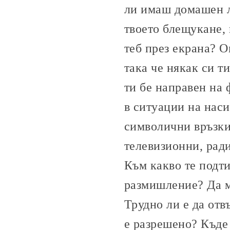
ли имаш домашен л
твоето блещукане, 
теб през екрана? О
така че някак си т
ти бе направен на 
в ситуации на наси
символични връзки 
телевизионни, ради
Към какво те подт
размишление? Да м
Трудно ли е да отв
е разрешено? Къде