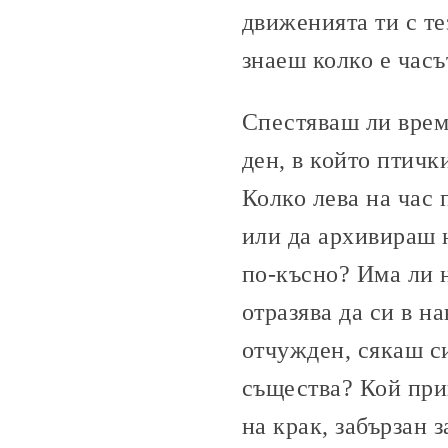
движенията ти с т
знаеш колко е часъ
Спестяваш ли врем
ден, в който птичк
Колко лева на час 
или да архивираш 
по-късно? Има ли н
отразява да си в н
отчужден, сякаш с
същества? Кой при
на крак, забързан 