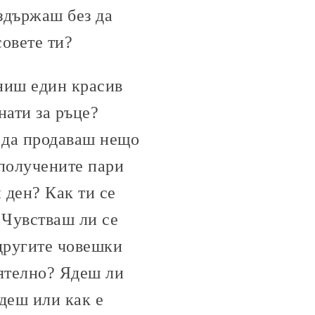
здържаш без да
совете ти?
ниш един красив
нати за ръце?
и да продаваш нещо
 получените пари
 ден? Как ти се
 Чувстваш ли се
другите човешки
оятелно? Ядеш ли
ядеш или как е