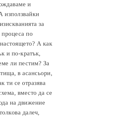
бождаваме и
А използвайки
изискванията за
о процеса по
 настоящето? А как
ък и по-кратък,
еме ли пестим? За
тища, в асансьори,
к ти се отразява
хема, вместо да се
ода на движение
толкова далеч,