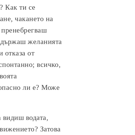
? Как ти се
ане, чакането на
а пренебрегваш
ъздържаш желанията
и отказа от
 спонтанно; всичко,
твоята
опасно ли е? Може
 видиш водата,
движението? Затова